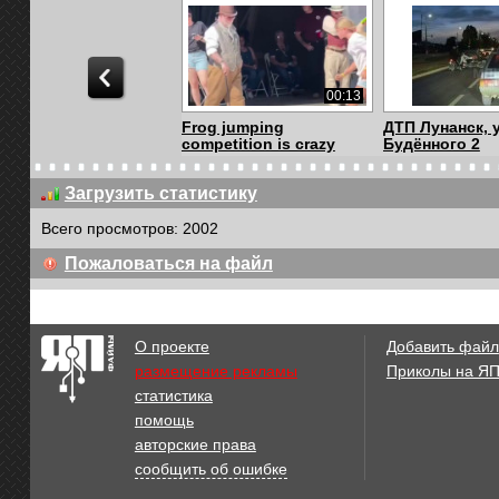
00:13
Frog jumping
ДТП Лунанск, у
competition is crazy
Будённого 2
Загрузить статистику
Всего просмотров: 2002
00:21
Пожаловаться на файл
Каскадер
прилетело
О проекте
Добавить файл
размещение рекламы
Приколы на Я
статистика
00:11
помощь
погоня
Кайфует
авторские права
сообщить об ошибке