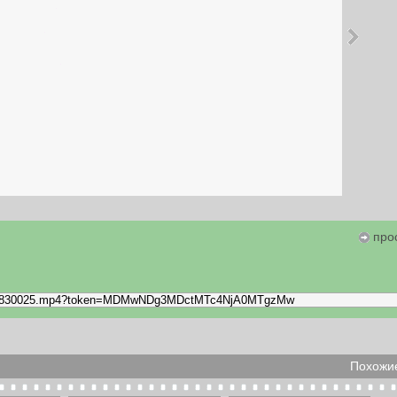
про
Похожие