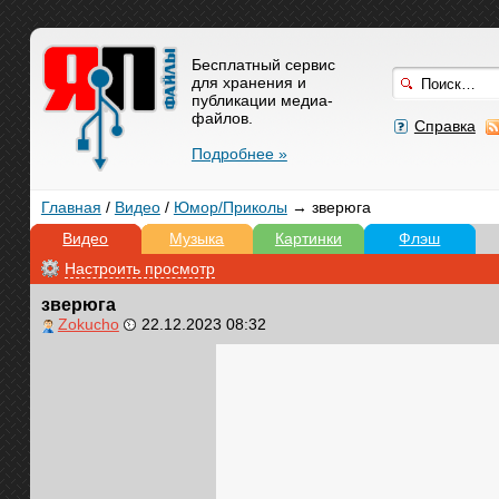
Бесплатный сервис
для хранения и
публикации медиа-
файлов.
Справка
Подробнее »
Главная
/
Видео
/
Юмор/Приколы
→ зверюга
Видео
Музыка
Картинки
Флэш
Настроить просмотр
зверюга
Zokucho
22.12.2023 08:32