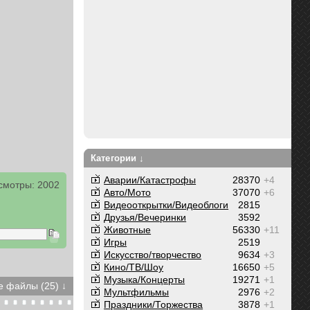
Категории ↓
Аварии/Катастрофы
28370
+4
смотры: 2002
Авто/Мото
37070
+6
Видеооткрытки/Видеоблоги
2815
Друзья/Вечеринки
3592
Животные
56330
+11
Игры
2519
Искусство/творчество
9634
+3
Кино/ТВ/Шоу
16650
+5
Музыка/Концерты
19271
+1
 файлы (25) ↓
Мультфильмы
2976
+2
Праздники/Торжества
3878
+1