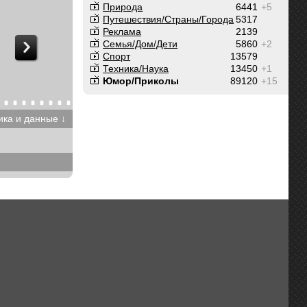
Природа
6441
+5
Путешествия/Cтраны/Города
5317
Реклама
2139
Семья/Дом/Дети
5860
+2
Спорт
13579
Техника/Наука
13450
+1
Юмор/Приколы
89120
+15
ика и данные ↓