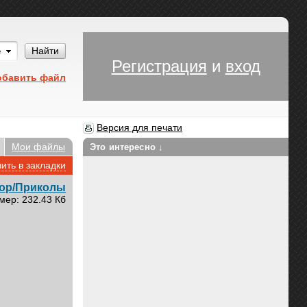
Им
Найти
Регистрация
и
вход
обавить файл
Версия для печати
Мои файлы
Это интересно ↓
ить в закладки
ор/Приколы
мер: 232.43 Кб