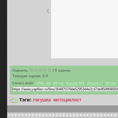
Оценить:
/
0
оценок
Текущая оценка:
0.0
Скачать файл
HTML код
BB-код
Код для ЖЖ
Код для LI
QR-код
Тэги:
лягушка
мотоциклист