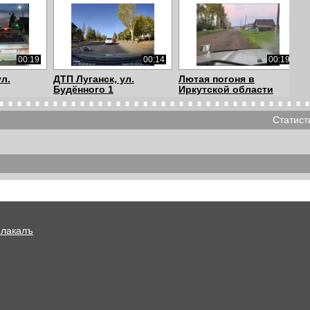
00:19
00:14
00:19
л.
ДТП Луганск, ул.
Лютая погоня в
Будённого 1
Иркутской области
Статист
00:06
00:18
00:07
не ожидал
головная боль
Плакалъ
00:11
00:16
00:36
Каучуковый байкер
торопыга