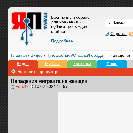
Бесплатный сервис
для хранения и
публикации медиа-
файлов.
Справка
Подробнее »
Главная
/
Видео
/
Путешествия/Cтраны/Города
→ Нападения 
Видео
Музыка
Картинки
Флэш
Настроить просмотр
Нападения мигранта на женщин
Furs1k
10.02.2024 18:57