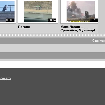
00:08
00:14
05:12
Погоня
Макс Левин –
Сражайся, Муаммар!
Статист
00:35
00:27
00:06
Мигрант
Ликвидирован
Плакалъ
00:41
02:15
04:15
«Они очень боятся
Почему материнский
мировой революции...
капитал не помож...