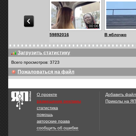
00:06
59892016
В яблочко
Загрузить статистику
Всего просмотров: 3723
00:16
Пожаловаться на файл
Ты - пацак и он - пацак!
Мигрант
О проекте
Добавить файл
размещение рекламы
Приколы на Я
статистика
01:31
помощь
Детишки в Европе
Как в Европе
авторские права
сообщить об ошибке