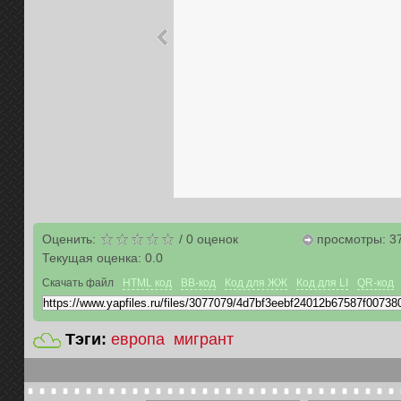
Оценить:
/
0
оценок
просмотры: 3
Текущая оценка:
0.0
Скачать файл
HTML код
BB-код
Код для ЖЖ
Код для LI
QR-код
Тэги:
европа
мигрант