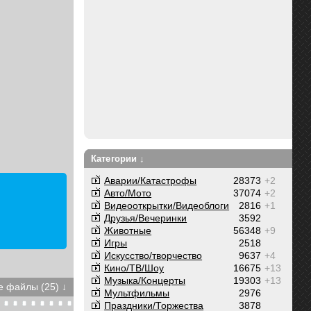
Категории ↓
Аварии/Катастрофы
28373
+2
Авто/Мото
37074
+2
Видеооткрытки/Видеоблоги
2816
+1
Друзья/Вечеринки
3592
Животные
56348
+9
Игры
2518
Искусство/творчество
9637
+4
Кино/ТВ/Шоу
16675
+13
Музыка/Концерты
19303
+13
 файлы (25) ↓
Мультфильмы
2976
Праздники/Торжества
3878