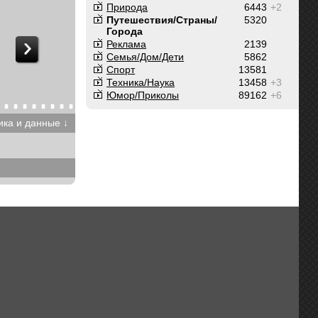
Природа
6443
+2
Путешествия/Cтраны/
5320
Города
Реклама
2139
Семья/Дом/Дети
5862
Спорт
13581
Техника/Наука
13458
+3
Юмор/Приколы
89162
+6
ика и данные ↓