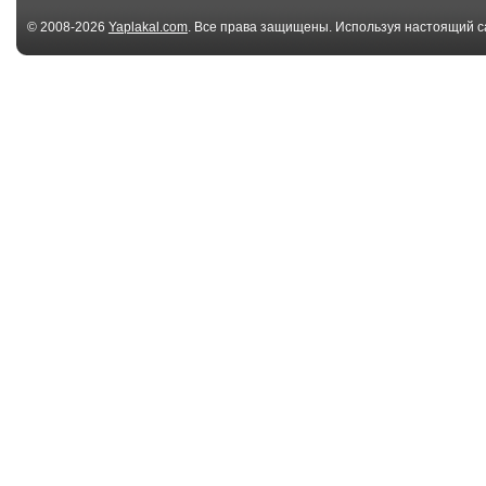
© 2008-2026
Yaplakal.com
. Все права защищены. Используя настоящий с
соглашения
.
03:43
Рыбки были в шоке
Рыбки целуют
02:57
Аквариум, Рыба
Аквариум Чел
из Кемерово
01:13
Городок Борис
Месть короле
Годунов
Анны