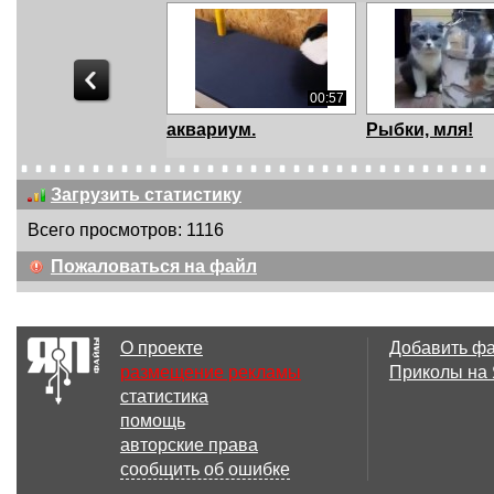
00:57
аквариум.
Рыбки, мля!
Загрузить статистику
Всего просмотров: 1116
00:51
8 
Пожаловаться на файл
Идеальный Гараж
Новая обстан
аквариума
О проекте
Добавить ф
размещение рекламы
Приколы на
статистика
8 файл(ов)
8 
помощь
Хочу на волю
Новый аквари
авторские права
утра
сообщить об ошибке