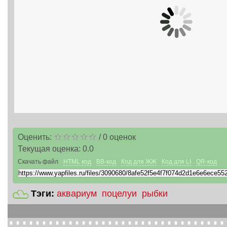
Оценить:
/
0
оценок
Текущая оценка:
0.0
Скачать файл
HTML код
BB-код
Код для ЖЖ
Код для LI
QR-код
Тэги:
аквариум
поцелуи
рыбки