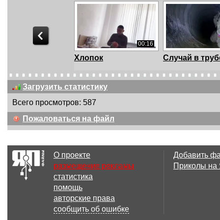
00:16
Хлопок
Случай в труб
Загрузить статистику
Всего просмотров: 587
00:21
Пожаловаться на файл
Алаверды
Суетологи
О проекте
Добавить ф
размещение рекламы
Приколы на
статистика
01:55
помощь
Спорт сложная
Болельщики
авторские права
штука.
сообщить об ошибке