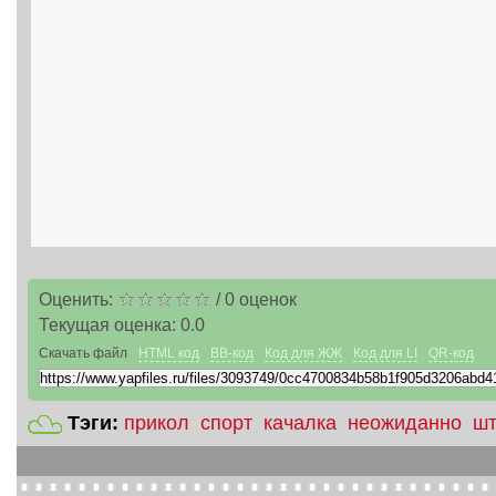
Оценить:
/
0
оценок
Текущая оценка:
0.0
Скачать файл
HTML код
BB-код
Код для ЖЖ
Код для LI
QR-код
Тэги:
прикол
спорт
качалка
неожиданно
шт