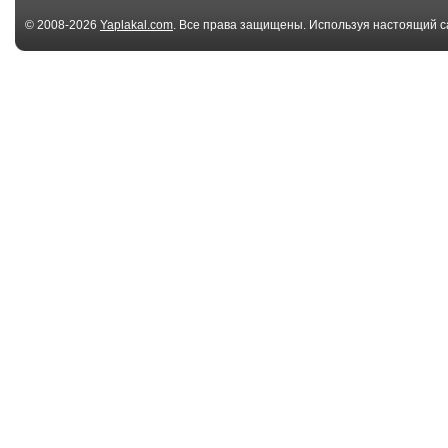
© 2008-2026
Yaplakal.com
. Все права защищены. Используя настоящий с
соглашения
.
00:21
Массовый заезд
Суетолог
01:09
Приуныли
Порадовал хо
00:13
Питч рад
Лыжники