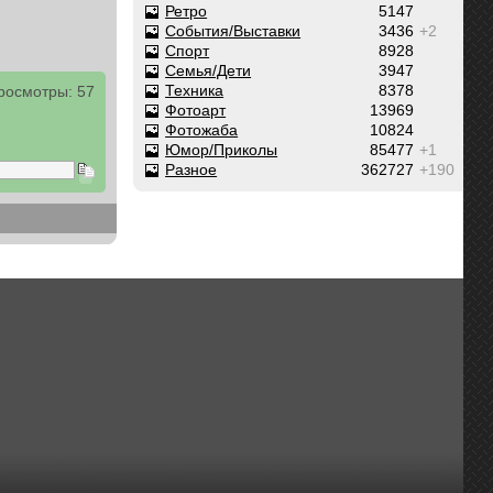
Ретро
5147
События/Выставки
3436
+2
Спорт
8928
Семья/Дети
3947
Техника
8378
росмотры: 57
Фотоарт
13969
Фотожаба
10824
Юмор/Приколы
85477
+1
Разное
362727
+190