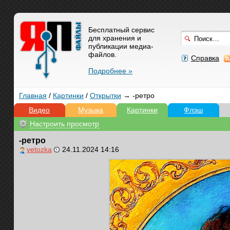
Бесплатный сервис
для хранения и
публикации медиа-
файлов.
Справка
Подробнее »
Главная
/
Картинки
/
Открытки
→ -ретро
Видео
Музыка
Картинки
Флэш
Настроить просмотр
-ретро
vetozka
24.11.2024 14:16