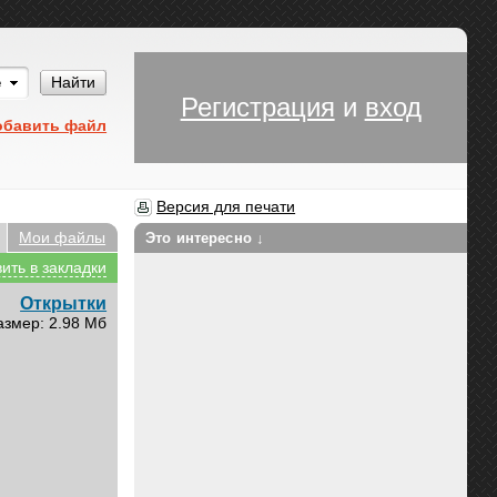
Им
Найти
Регистрация
и
вход
обавить файл
Версия для печати
Мои файлы
Это интересно ↓
ить в закладки
Открытки
азмер: 2.98 Мб