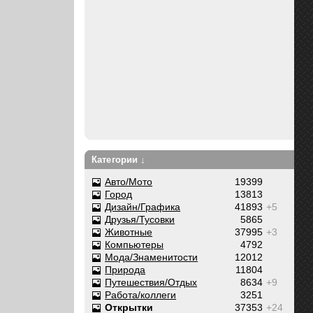
Категории ↓
Авто/Мото
19399
Город
13813
Дизайн/Графика
41893
+5
Друзья/Тусовки
5865
Животные
37995
+3
Компьютеры
4792
Мода/Знаменитости
12012
Природа
11804
Путешествия/Отдых
8634
+9
Работа/коллеги
3251
Открытки
37353
+24