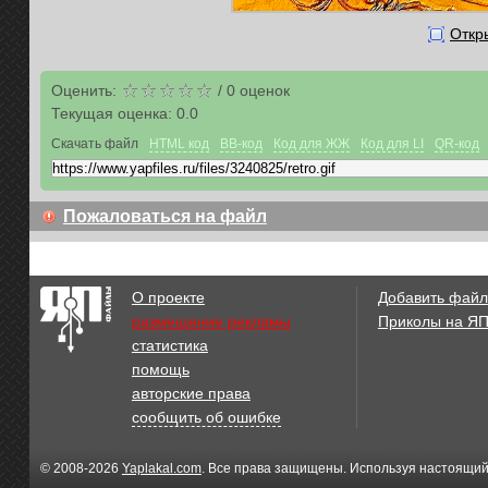
Откр
Оценить:
/
0
оценок
Текущая оценка:
0.0
Скачать файл
HTML код
BB-код
Код для ЖЖ
Код для LI
QR-код
Пожаловаться на файл
О проекте
Добавить файл
размещение рекламы
Приколы на Я
статистика
помощь
авторские права
сообщить об ошибке
© 2008-2026
Yaplakal.com
. Все права защищены. Используя настоящий