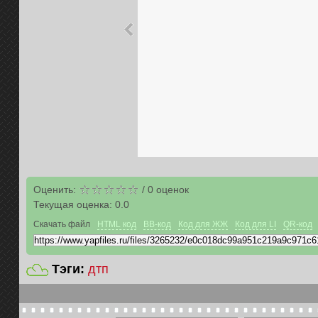
Оценить:
/
0
оценок
Текущая оценка:
0.0
Скачать файл
HTML код
BB-код
Код для ЖЖ
Код для LI
QR-код
Тэги:
дтп