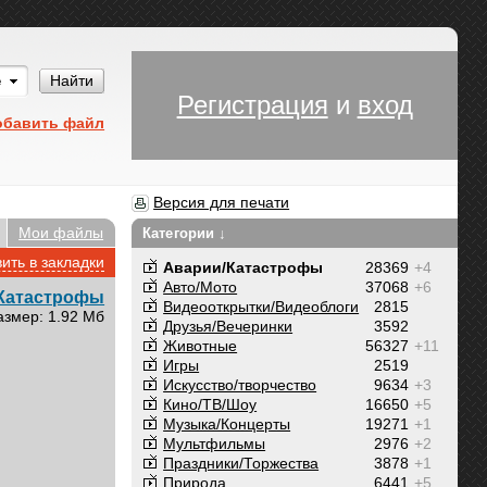
Им
Найти
Регистрация
и
вход
обавить файл
Версия для печати
Мои файлы
Категории ↓
ить в закладки
Аварии/Катастрофы
28369
+4
Авто/Мото
37068
+6
Катастрофы
Видеооткрытки/Видеоблоги
2815
азмер: 1.92 Мб
Друзья/Вечеринки
3592
Животные
56327
+11
Игры
2519
Искусство/творчество
9634
+3
Кино/ТВ/Шоу
16650
+5
Музыка/Концерты
19271
+1
Мультфильмы
2976
+2
Праздники/Торжества
3878
+1
Природа
6441
+5