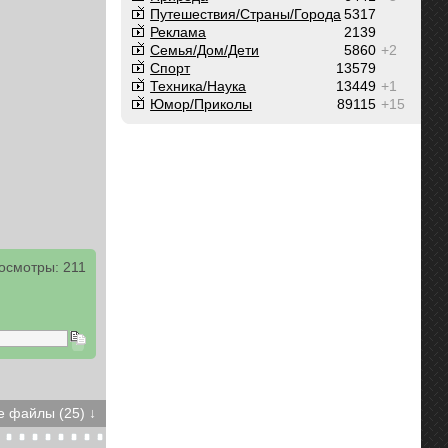
Путешествия/Cтраны/Города
5317
Реклама
2139
Семья/Дом/Дети
5860
+2
Спорт
13579
Техника/Наука
13449
+1
Юмор/Приколы
89115
+15
осмотры: 211
 файлы (25) ↓