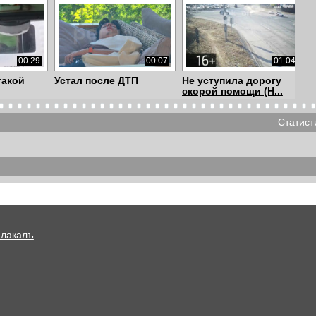
00:29
00:07
01:04
такой
Устал после ДТП
Не уступила дорогу
скорой помощи (Н...
Статист
00:41
00:21
00:27
дом и
Самара Пьяный
Дорожный знак
бесправник
Плакалъ
00:51
00:10
00:21
Smoothest Accident ever
ДТП