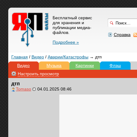
Бесплатный сервис
для хранения и
публикации медиа-
файлов.
Справка
Подробнее »
Главная
/
Видео
/
Аварии/Катастрофы
→ дтп
Видео
Музыка
Картинки
Флэш
Настроить просмотр
дтп
Tomaso
04.01.2025 08:46