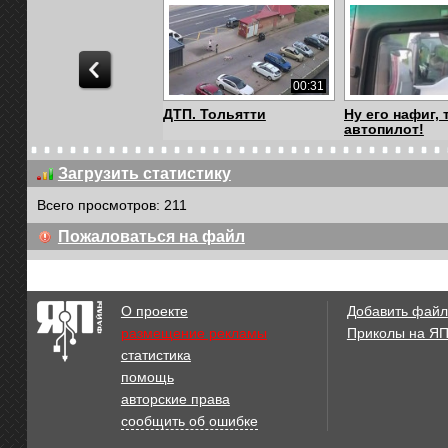
00:31
ДТП. Тольятти
Ну его нафиг, 
автопилот!
Загрузить статистику
Всего просмотров: 211
00:17
Пожаловаться на файл
дереевенское ДТП
ДТП с пешехо
такси
О проекте
Добавить файл
размещение рекламы
Приколы на Я
статистика
00:46
помощь
ДТП пешеходный
Мелкое ДТП
авторские права
переход Котельники
сообщить об ошибке