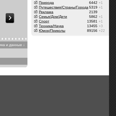
Природа
6442
+1
Путешествия/Cтраны/Города
5319
+1
Реклама
2139
Семья/Дом/Дети
5862
+1
Спорт
13581
+1
Техника/Наука
13455
+3
Юмор/Приколы
89156
+22
ика и данные ↓