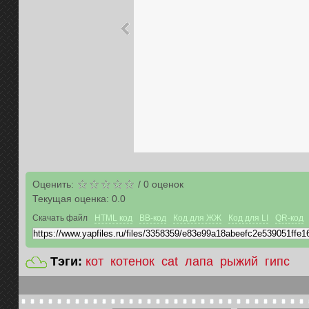
Оценить:
/
0
оценок
Текущая оценка:
0.0
Скачать файл
HTML код
BB-код
Код для ЖЖ
Код для LI
QR-код
Тэги:
кот
котенок
cat
лапа
рыжий
гипс