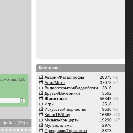
Категории ↓
Аварии/Катастрофы
28373
+2
осмотры: 155
Авто/Мото
37073
+2
Видеооткрытки/Видеоблоги
2816
Друзья/Вечеринки
3592
Животные
56343
+6
Игры
2518
Искусство/творчество
9636
+2
Кино/ТВ/Шоу
16663
+10
Музыка/Концерты
19290
+27
 файлы (25) ↓
Мультфильмы
2976
Праздники/Торжества
3878