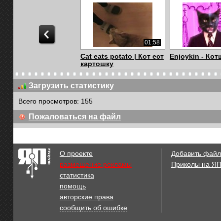
01:58
Cat eats potato | Кот ест
Enjoykin - Кот
картошку
Загрузить статистику
Всего просмотров: 155
01:53
Пожаловаться на файл
Enjoykin - Котщик
Enjoykin - Кот
О проекте
Добавить файл
размещение рекламы
Приколы на Я
статистика
02:45
помощь
Подборка роликов с
Кот обалдел о
авторские права
котами (смешная ...
мальчика прико
сообщить об ошибке