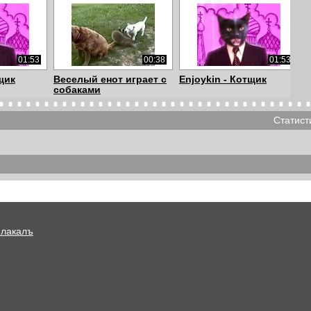
01:53
00:38
01:53
щик
Веселый енот играет с
Enjoykin - Котщик
собаками
Статист
01:53
01:30
01:21
щик
Кот такого не ожидал
The Kitten & The
Ducklings / На...
Плакалъ
00:31
01:02
01:13
т пения
Кот и пес борьба через
Реакция на незнакомого
...
стекло
кота