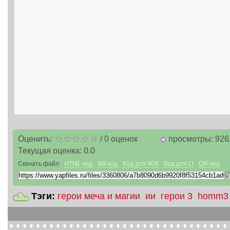
Оценить:
/
0
оценок
просмотры: 926
Текущая оценка:
0.0
Скачать файл
HTML код
BB-код
Код для ЖЖ
Код для LI
QR-код
Тэги:
герои меча и магии
ии
герои 3
homm3