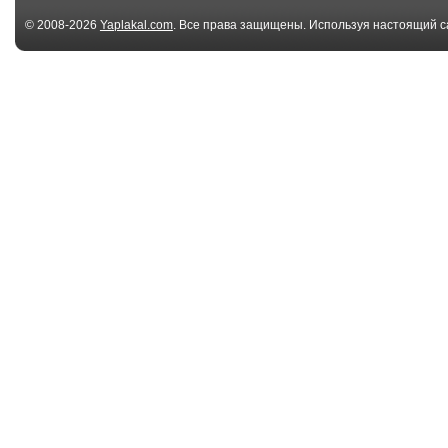
© 2008-2026
Yaplakal.com
. Все права защищены. Используя настоящий с
соглашения
.
00:10
1771337205591147
Проверка пер
сном
00:10
853241959
Мы всё ещё з
00:29
4 танкиста и собака
Кипелов - Си
(AI)
трактор