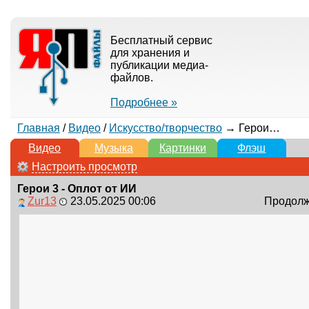
Бесплатный сервис
для хранения и
публикации медиа-
файлов.
Подробнее »
Главная
/
Видео
/
Искусство/творчество
→ Герои 3 - Оплот от ИИ
Видео
Музыка
Картинки
Флэш
Настроить просмотр
Герои 3 - Оплот от ИИ
Zur13
23.05.2025 00:06
Продолжи