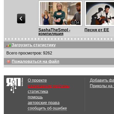
02:54
SashaTheSmol -
Песня от ЕЕ
компиляция
Загрузить статистику
Всего просмотров: 9262
00:05
Пожаловаться на файл
Странник
6377319063
О проекте
Добавить ф
размещение рекламы
Приколы на
статистика
02:28
помощь
CATFLIX
Ayatollah Kham
авторские права
dead Remix - ...
сообщить об ошибке