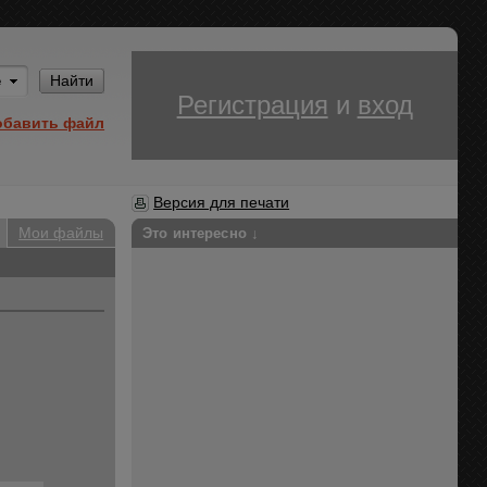
Им
Найти
Регистрация
и
вход
обавить файл
Версия для печати
Мои файлы
Это интересно ↓