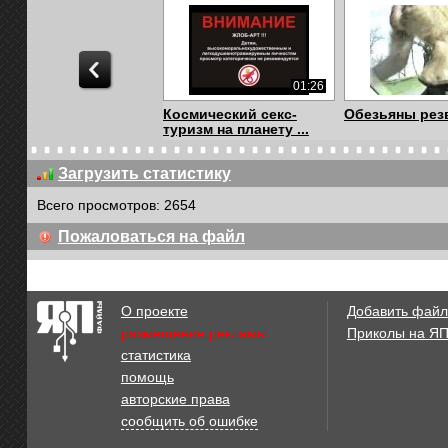
01:26
Космический секс-
Обезьяны рез
туризм на планету ...
Загрузить статистику
Всего просмотров: 2654
00:51
Пожаловаться на файл
Буцкая: Подростки
1766502699126
должны заниматься...
О проекте
Добавить файл
размещение рекламы
Приколы на Я
статистика
00:48
помощь
OMG THE ONE THAT
Она так стонет
авторские права
GOT THREE
время секса, чт
сообщить об ошибке