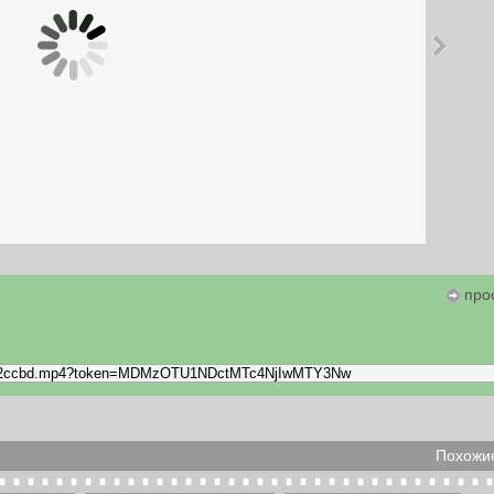
про
Похожие