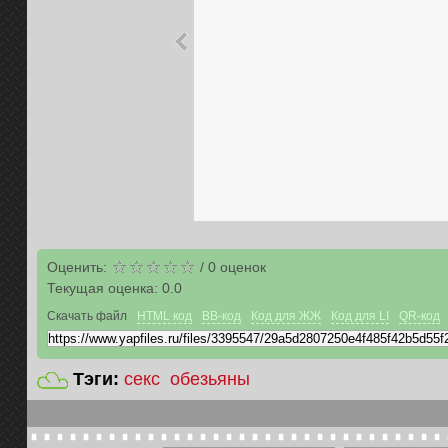
Оценить:
/
0
оценок
Текущая оценка:
0.0
Скачать файл
HTML код
BB-код
Код для ЖЖ
Код для LI
QR-код
Тэги:
секс
обезьяны