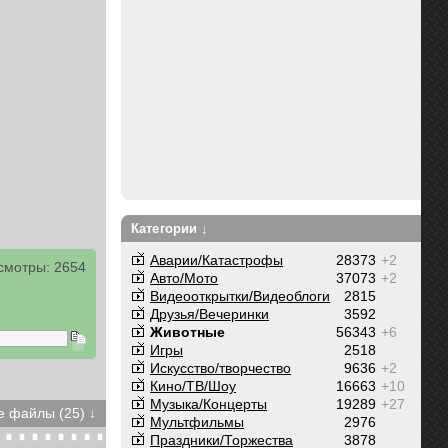
Категории ↓
Аварии/Катастрофы
28373
+2
смотры: 2654
Авто/Мото
37073
+2
Видеооткрытки/Видеоблоги
2815
Друзья/Вечеринки
3592
Животные
56343
+6
Игры
2518
Искусство/творчество
9636
+2
Кино/ТВ/Шоу
16663
+10
Музыка/Концерты
19289
+27
 файлы (25) ↓
Мультфильмы
2976
Праздники/Торжества
3878