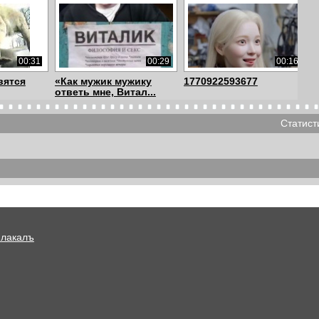
00:31
00:29
00:16
вятся
«Как мужик мужику
1770922593677
ответь мне, Витал...
Статист
00:13
00:17
00:06
Dont you think she is
Never miss a chance
priced too hi...
Плакалъ
00:30
02:10
05:27
 во
Alex-Anaps Особенная
Лесли 2
о ...
любовь