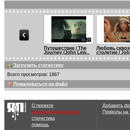
01:29
Путешествие / The
Любовь сквоз
Journey (John Lew...
столетие / Joh
Lewis...
Загрузить статистику
Всего просмотров: 1867
02:01
Пожаловаться на файл
Катать шары в
Вечеринка / Th
карманах)) / Cancer
F...
О проекте
Добавить ф
размещение рекламы
Приколы на
статистика
00:30
помощь
Сообщения /
Убийственны