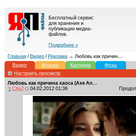
Бесплатный сервис
для хранения и
публикации медиа-
файлов.
Подробнее »
Главная
/
Видео
/
Реклама
→ Любовь как причина хаоса (Axe Anarchy 'The Chain')
Видео
Музыка
Картинки
Флэш
Настроить просмотр
Любовь как причина хаоса (Axe Anarchy 'The Chain')
Chu7
04.02.2012 01:36
Продолж