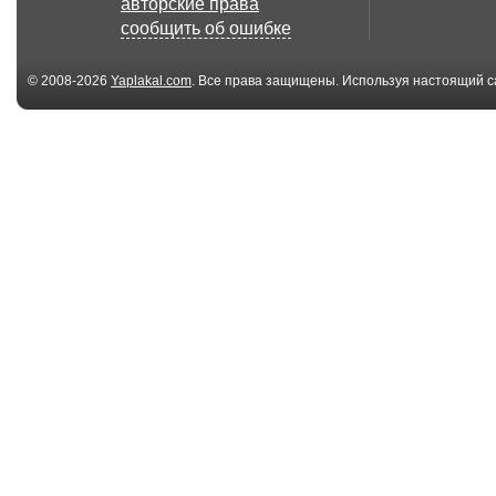
авторские права
Messages
взгляд / Avoid
сообщить об ошибке
...
© 2008-2026
Yaplakal.com
. Все права защищены. Используя настоящий с
соглашения
.
02:02
Танго: В каждой
Беспомощный
женщине есть б%*дь
Helpless - Can
sur...
01:29
Гонки с пивом.
Девушка. Кофе
Боевик)) /Carlton Dr...
(Café Arlistán -.
00:30
Playboy: эволюция
«Секунда» - «
причесок (Playboy...