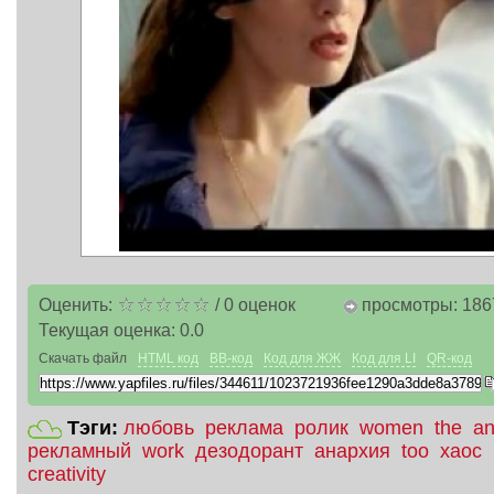
Оценить:
/
0
оценок
просмотры: 186
Текущая оценка:
0.0
Скачать файл
HTML код
BB-код
Код для ЖЖ
Код для LI
QR-код
Тэги:
любовь
реклама
ролик
women
the
an
рекламный
work
дезодорант
анархия
too
хаос
creativity