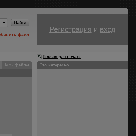
Им
Найти
Регистрация
и
вход
обавить файл
Версия для печати
Мои файлы
Это интересно ↓