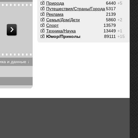
Природа
6440
+5
Путешествия/Cтраны/Города
5317
Реклама
2139
Семья/Дом/Дети
5860
+2
Спорт
13579
Техника/Наука
13449
+1
Юмор/Приколы
89111
+15
ика и данные ↓