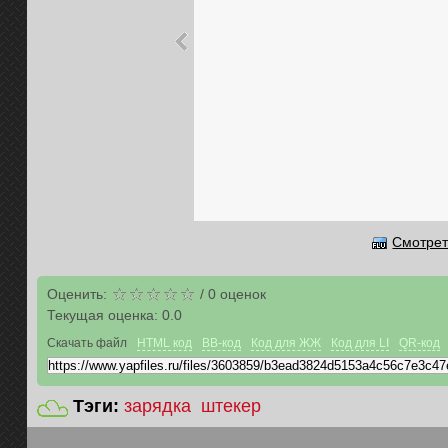
Смотрет
Оценить:
/
0
оценок
Текущая оценка:
0.0
Скачать файл
HTML код
BB-код
Код для ЖЖ
Код для LI
QR-код
Тэги:
зарядка
штекер