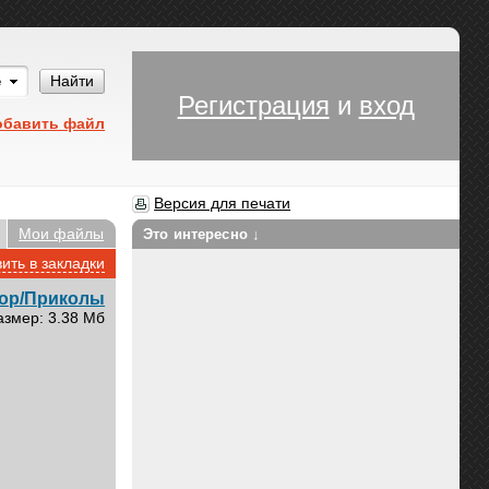
Им
Найти
Регистрация
и
вход
обавить файл
Версия для печати
Мои файлы
Это интересно ↓
ить в закладки
ор/Приколы
азмер: 3.38 Мб