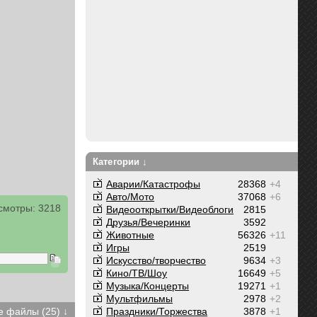
Категории ↓
Аварии/Катастрофы
28368
+4
Авто/Мото
37068
+6
смотры: 3218
Видеооткрытки/Видеоблоги
2815
Друзья/Вечеринки
3592
Животные
56326
+11
Игры
2519
Искусство/творчество
9634
+3
Кино/ТВ/Шоу
16649
+5
Музыка/Концерты
19271
+1
Мультфильмы
2978
+2
Праздники/Торжества
3878
+1
 файлы (25) ↓