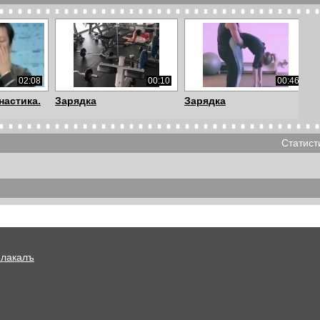
02:08
00:10
00:46
настика.
Зарядка
Зарядка
Статист
00:33
00:25
03:11
Мотивация
Беспроводная зарядка
нового поколен...
Плакалъ
00:46
00:56
00:56
астика 3
Утренняя гимнастика 2
Утренняя гимнастика 1