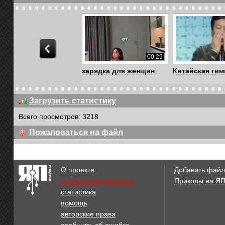
00:29
зарядка для женщин
Китайская гим
Загрузить статистику
Всего просмотров: 3218
00:22
Пожаловаться на файл
Утренняя зарядка
На позитиве
О проекте
Добавить файл
размещение рекламы
Приколы на Я
статистика
05:58
помощь
Алан Чумак (сеанс)
Утренняя гимн
авторские права