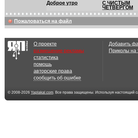
Доброе утро
С ЧИСТЫМ
ЧЕТВЕРГОМ
Пожаловаться на файл
544x704
О проекте
Добавить ф
Вербное
Вербное
размещение рекламы
Приколы на
воскресенье
воскресенье
статистика
помощь
авторские права
сообщить об ошибке
544x704
Доброе утро
С Днем Росси
© 2008-2026
Yaplakal.com
. Все права защищены. Используя настоящий с
соглашения
.
544x704
Доброе утро
Чудесного лет