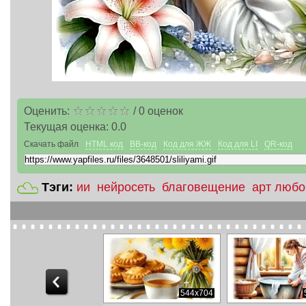
Оценить:
/
0
оценок
Текущая оценка:
0.0
Скачать файл
HTML код
BB-код
Код для ЖЖ
Код для LI
QR-код
Тэги:
ии
нейросеть
благовещение
арт любо
544x704