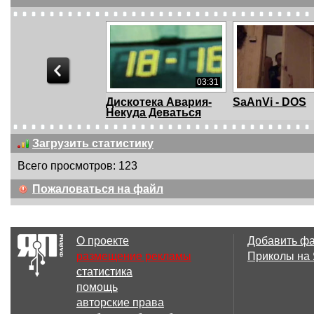
03:31
Дискотека Авария-
SaAnVi - DOS
Некуда Деваться
Загрузить статистику
Всего просмотров: 123
00:27
Пожаловаться на файл
Кузьмин
Александр Ба
- "Мона-Лиза...
О проекте
Добавить ф
размещение рекламы
Приколы на
статистика
00:49
помощь
Britney Spears -
Falco - Jeanny
авторские права
Oops!...I Did ...