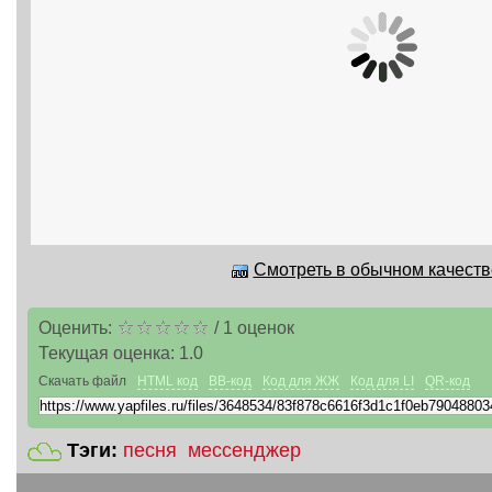
Смотреть в обычном качестве
Оценить:
/
1
оценок
Текущая оценка:
1.0
Скачать файл
HTML код
BB-код
Код для ЖЖ
Код для LI
QR-код
Тэги:
песня
мессенджер