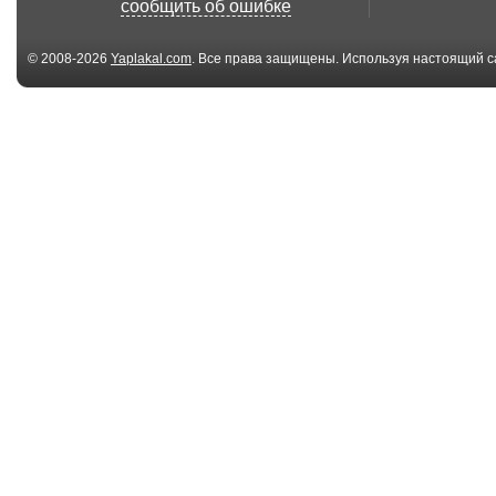
сообщить об ошибке
© 2008-2026
Yaplakal.com
. Все права защищены. Используя настоящий с
соглашения
.
02:39
Дискотека 80х
Ich hoffe auf
понашему Мираж
Bombenstimmu
Alt...
03:37
Deep Forest - Lament
175838021562
02:37
Дуэт Расторгуевых -
Михаил Боярс
"А река те...
Все пройдет 1