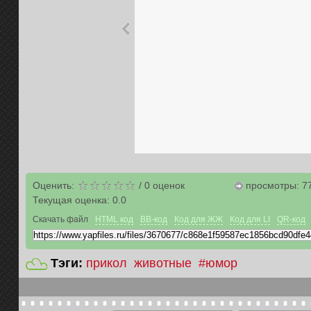
Оценить:
/
0
оценок
просмотры: 7
Текущая оценка:
0.0
Скачать файл
HTML код
BB-код
Код для ЖЖ
Код для LI
QR-код
Тэги:
прикол
животные
#юмор