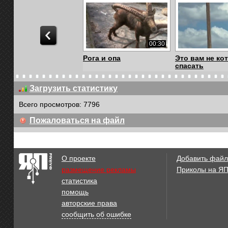
00:30
Рога и опа
Это вам не ко
спасать
Загрузить статистику
Всего просмотров: 7796
00:10
Пожаловаться на файл
Проверка перед сном
купи хлеба
О проекте
Добавить файл
размещение рекламы
Приколы на Я
статистика
00:14
помощь
Сова нагадила и
На что способ
авторские права
сбежала
лошадиная сил
сообщить об ошибке