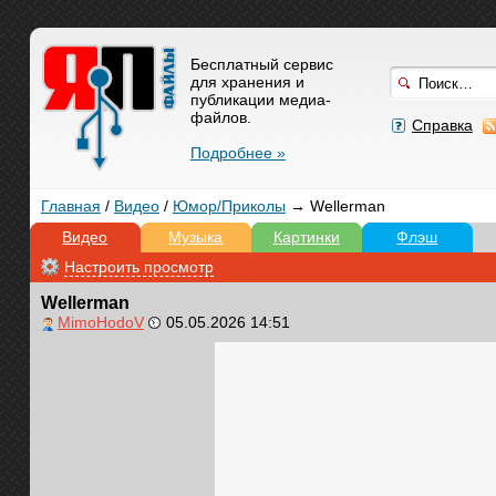
Бесплатный сервис
для хранения и
публикации медиа-
файлов.
Справка
Подробнее »
Главная
/
Видео
/
Юмор/Приколы
→ Wellerman
Видео
Музыка
Картинки
Флэш
Настроить просмотр
Wellerman
MimoHodoV
05.05.2026 14:51