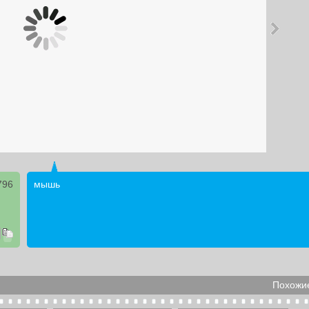
796
мышь
Похожие