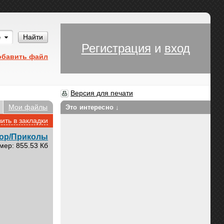
Им
Найти
Регистрация
и
вход
обавить файл
Версия для печати
Мои файлы
Это интересно ↓
ить в закладки
ор/Приколы
мер: 855.53 Кб