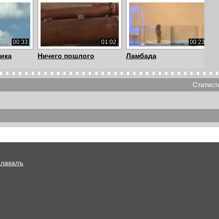
00:33
01:02
00:23
тика
Ничего пошлого
Ламбада
Статист
00:14
03:40
01:00
Котопокалипсис
Идеально
Плакалъ
01:36
00:16
00:27
на одна
Кот - охранник
жесть в питерском
а...
метро ! таког...