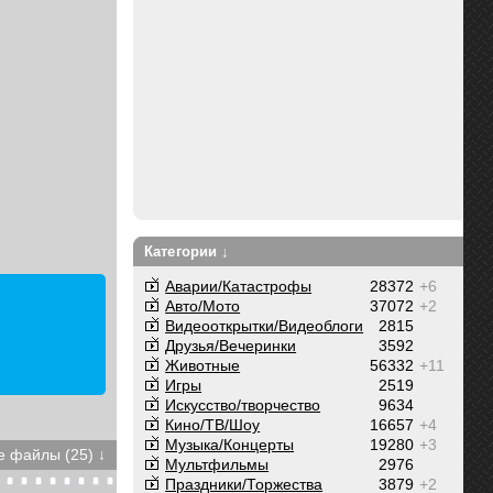
Категории ↓
Аварии/Катастрофы
28372
+6
Авто/Мото
37072
+2
Видеооткрытки/Видеоблоги
2815
Друзья/Вечеринки
3592
Животные
56332
+11
Игры
2519
Искусство/творчество
9634
Кино/ТВ/Шоу
16657
+4
Музыка/Концерты
19280
+3
 файлы (25) ↓
Мультфильмы
2976
Праздники/Торжества
3879
+2