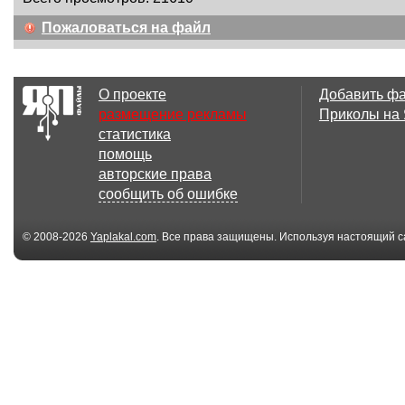
Пожаловаться на файл
О проекте
Добавить ф
размещение рекламы
Приколы на
статистика
помощь
авторские права
сообщить об ошибке
© 2008-2026
Yaplakal.com
. Все права защищены. Используя настоящий с
соглашения
.