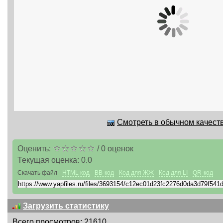
Смотреть в обычном качеств
Оценить:
/
0
оценок
Текущая оценка:
0.0
Скачать файл
HTML код
BB-код
Код для ЖЖ
Код для LI
QR-код
Загрузить статистику
Всего просмотров: 21610