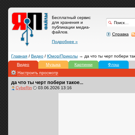
Бесплатный сервис
для хранения и
публикации медиа-
файлов.
Справка
Подробнее »
Главная
/
Видео
/
Юмор/Приколы
→ да что ты черт побери так
Видео
Музыка
Картинки
Флэш
Настроить просмотр
да что ты черт побери такое...
CybeRin
03.06.2026 13:16