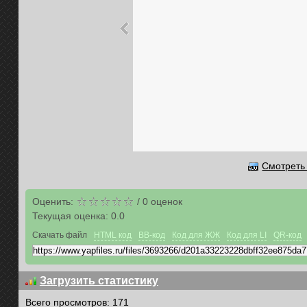
Смотреть 
Оценить:
/
0
оценок
Текущая оценка:
0.0
Скачать файл
HTML код
BB-код
Код для ЖЖ
Код для LI
QR-код
Загрузить статистику
Всего просмотров: 171