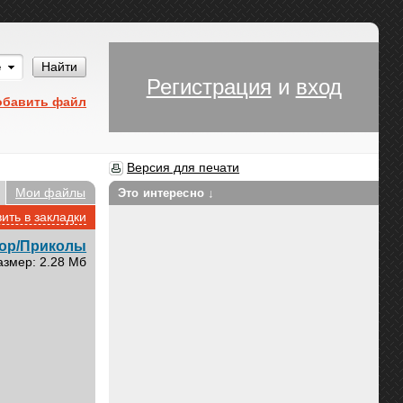
Им
Найти
Регистрация
и
вход
обавить файл
Версия для печати
Мои файлы
Это интересно ↓
ить в закладки
ор/Приколы
азмер: 2.28 Мб