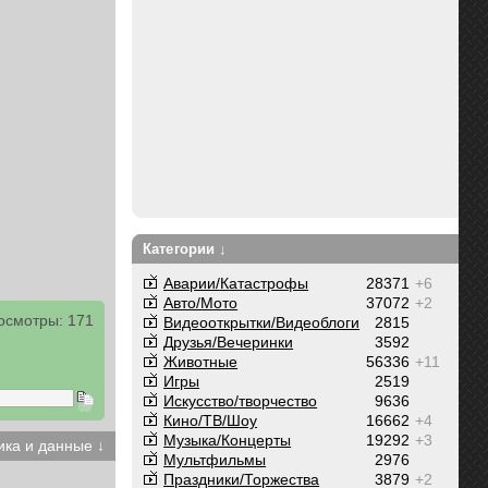
Категории ↓
Аварии/Катастрофы
28371
+6
Авто/Мото
37072
+2
осмотры: 171
Видеооткрытки/Видеоблоги
2815
Друзья/Вечеринки
3592
Животные
56336
+11
Игры
2519
Искусство/творчество
9636
Кино/ТВ/Шоу
16662
+4
Музыка/Концерты
19292
+3
ика и данные ↓
Мультфильмы
2976
Праздники/Торжества
3879
+2