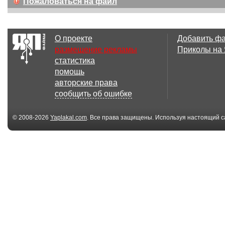
Пожаловаться на файл
О проекте
Добавить ф
размещение рекламы
Приколы на
статистика
помощь
авторские права
сообщить об ошибке
© 2008-2026
Yaplakal.com
. Все права защищены. Используя настоящий с
соглашения
.