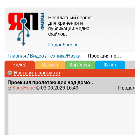
Бесплатный сервис
для хранения и
публикации медиа-
файлов.
Подробнее »
Главная
/
Видео
/
Техника/Наука
→ Проекция пролетающих над домом самолётов на потолок в реальном времени
Видео
Музыка
Картинки
Флэш
Настроить просмотр
Проекция пролетающих над домом самолётов на потолок в реальном времени
SpesHope
03.06.2026 16:49
Продолж