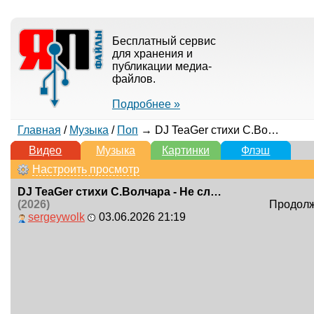
Бесплатный сервис
для хранения и
публикации медиа-
файлов.
Подробнее »
Главная
/
Музыка
/
Поп
→ DJ TeaGer стихи С.Волчара - Не сложилось
Видео
Музыка
Картинки
Флэш
Настроить просмотр
DJ TeaGer стихи С.Волчара - Не сложилось
(2026)
Продолжи
sergeywolk
03.06.2026 21:19