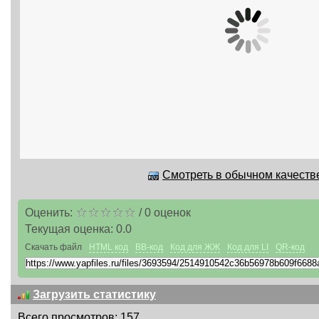
Смотреть в обычном качестве
Оценить:
/
0
оценок
Текущая оценка:
0.0
Скачать файл
HTML код
BB-код
Код для ЖЖ
Код для LI
QR-код
Загрузить статистику
Всего просмотров: 157