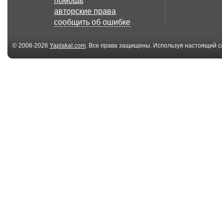
помощь
авторские права
сообщить об ошибке
800x11
-птички-девушка-
-кофешки-
© 2008-2026
Yaplakal.com
. Все права защищены. Используя настоящий с
луна_02
девушка_02
соглашения
.
800x23
--поспела-
-рыжая-девуш
девушка_02
800x20
-чай-девушка-
-чайки-девушк
река_02
отдыхает_02