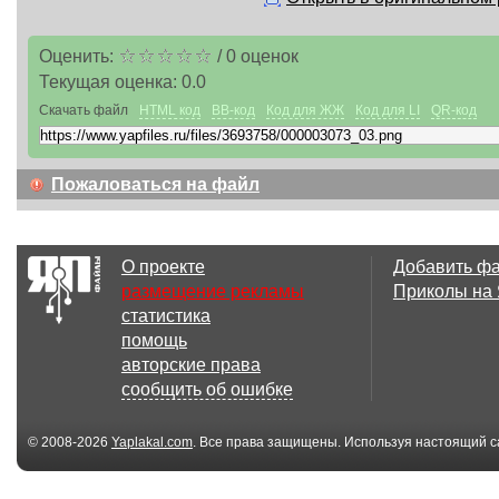
Оценить:
/
0
оценок
Текущая оценка:
0.0
Скачать файл
HTML код
BB-код
Код для ЖЖ
Код для LI
QR-код
Пожаловаться на файл
О проекте
Добавить ф
размещение рекламы
Приколы на
статистика
помощь
авторские права
сообщить об ошибке
© 2008-2026
Yaplakal.com
. Все права защищены. Используя настоящий с
соглашения
.