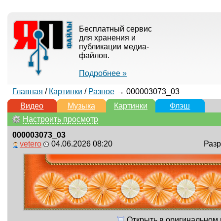
Бесплатный сервис
для хранения и
публикации медиа-
файлов.
Подробнее »
Главная
/
Картинки
/
Разное
→ 000003073_03
Видео
Музыка
Картинки
Флэш
Настроить просмотр
000003073_03
vetero
04.06.2026 08:20
Разр
Открыть в оригинальном