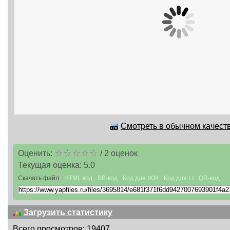
Смотреть в обычном качеств
Оценить:
/
2
оценок
Текущая оценка:
5.0
Скачать файл
HTML код
BB-код
Код для ЖЖ
Код для LI
QR-код
Загрузить статистику
Всего просмотров: 19407