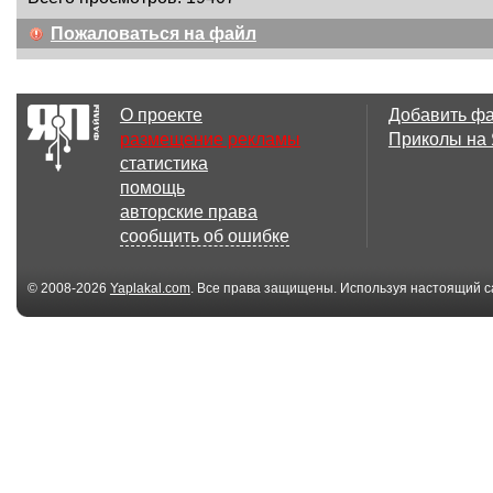
Пожаловаться на файл
О проекте
Добавить ф
размещение рекламы
Приколы на
статистика
помощь
авторские права
сообщить об ошибке
© 2008-2026
Yaplakal.com
. Все права защищены. Используя настоящий с
соглашения
.