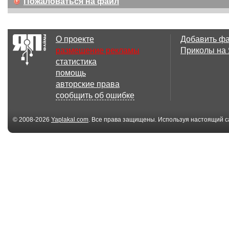
Пожаловаться на файл
О проекте
Добавить ф
размещение рекламы
Приколы на
статистика
помощь
авторские права
сообщить об ошибке
© 2008-2026
Yaplakal.com
. Все права защищены. Используя настоящий с
соглашения
.