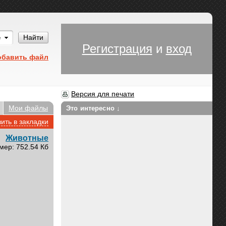
Им
Найти
Регистрация
и
вход
обавить файл
Версия для печати
Мои файлы
Это интересно ↓
ить в закладки
Животные
мер: 752.54 Кб