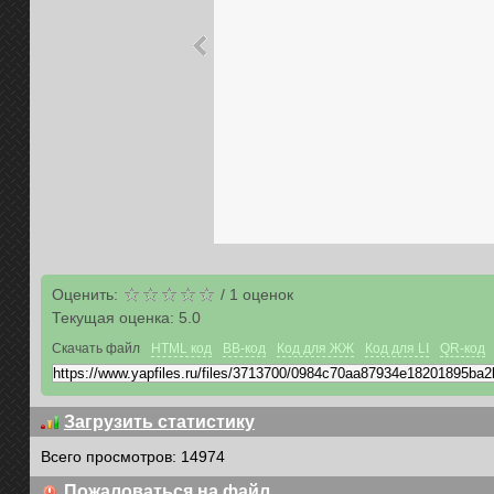
Оценить:
/
1
оценок
Текущая оценка:
5.0
Скачать файл
HTML код
BB-код
Код для ЖЖ
Код для LI
QR-код
Загрузить статистику
Всего просмотров: 14974
Пожаловаться на файл