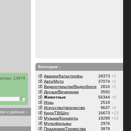
Категории ↓
Аварии/Катастрофы
28373
+2
мотры: 14974
Авто/Мото
37074
+2
Видеооткрытки/Видеоблоги
2816
+1
Друзья/Вечеринки
3592
Животные
56344
+9
Игры
2518
Искусство/творчество
9637
+4
ика и данные ↓
Кино/ТВ/Шоу
16673
+13
Музыка/Концерты
19299
+13
Мультфильмы
2976
Праздники/Торжества
3878