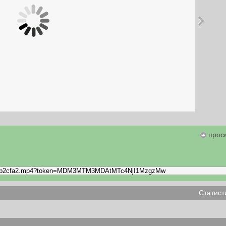
прос
Статист