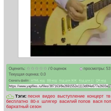
Оценить:
/
0
оценок
просмотры: 53
Текущая оценка:
0.0
Скачать файл
HTML код
BB-код
Код для ЖЖ
Код для LI
QR-код
Тэги:
песня
видео
выступление
концерт
тв
бесплатно
80-х
шлягер
василий попов
вася по
бархатный сезон