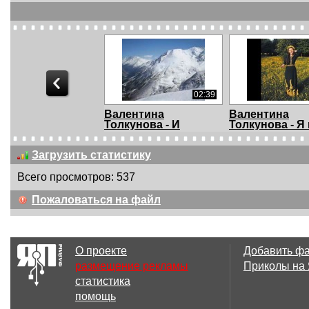
03:40
02:39
стасия и Захар
Валентина
Валентина
олокины и анса...
Толкунова - И
Толкунова - Я
посыпалось....
навстре...
Загрузить статистику
Всего просмотров: 537
Пожаловаться на файл
О проекте
Добавить ф
размещение рекламы
Приколы на
статистика
помощь