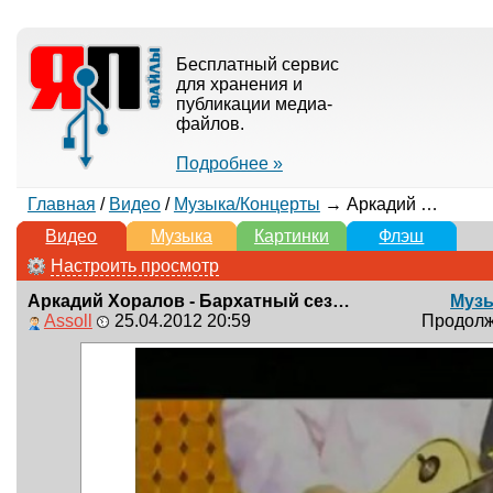
Бесплатный сервис
для хранения и
публикации медиа-
файлов.
Подробнее »
Главная
/
Видео
/
Музыка/Концерты
→ Аркадий Хоралов - Бархатный сезон (А.Хоралов - В.Попов)
Видео
Музыка
Картинки
Флэш
Настроить просмотр
Аркадий Хоралов - Бархатный сезон (А.Хоралов - В.Попов)
Муз
Assoll
25.04.2012 20:59
Продолжи