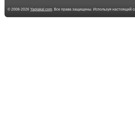
© 2008-2026
Yaplakal.com
. Все права защищены. Используя настоящий с
соглашения
.
00:20
Кувалда и стена,
Water Power: W
Демонтаж
Jet Cuts Wood a
06:19
Mega Boer - Mobile
Бесплатная
Drilling
автомойка
02:54
Водители спасли
Водители спа
жизнь человеку
жизнь челове