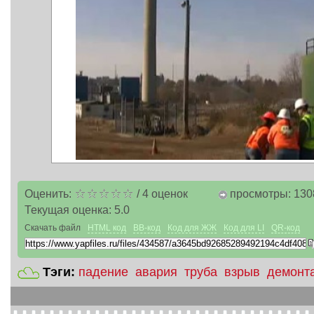
Оценить:
/
4
оценок
просмотры: 130
Текущая оценка:
5.0
Скачать файл
HTML код
BB-код
Код для ЖЖ
Код для LI
QR-код
Тэги:
падение
авария
труба
взрыв
демонт