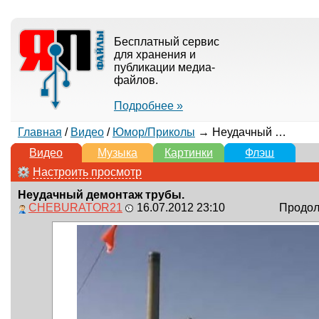
Бесплатный сервис
для хранения и
публикации медиа-
файлов.
Подробнее »
Главная
/
Видео
/
Юмор/Приколы
→ Неудачный демонтаж трубы.
Видео
Музыка
Картинки
Флэш
Настроить просмотр
Неудачный демонтаж трубы.
CHEBURATOR21
16.07.2012 23:10
Продолж