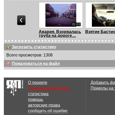
01:03
Авария. Взорвалась
Взятие Басти
труба на дороге....
Загрузить статистику
Всего просмотров: 1308
00:46
Пожаловаться на файл
Почему не стоит
Не скучай на
давать девушкам
работе)))
ору...
О проекте
Добавить ф
размещение рекламы
Приколы на
статистика
00:38
помощь
Падение
Испугался вз
авторские права
пенсионерки из
Или пожарны
сообщить об ошибке
троллейбуса ...
напу...