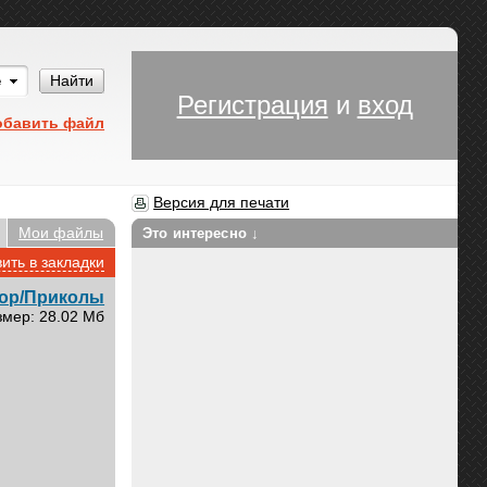
Им
Найти
Регистрация
и
вход
обавить файл
Версия для печати
Мои файлы
Это интересно ↓
ить в закладки
ор/Приколы
змер: 28.02 Мб