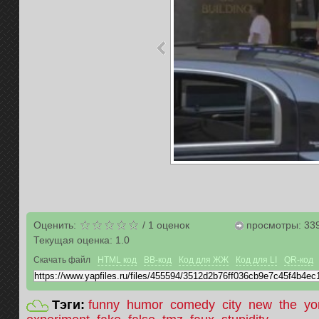
Оценить:
/
1
оценок
просмотры: 33
Текущая оценка:
1.0
Скачать файл
HTML код
BB-код
Код для ЖЖ
Код для LI
QR-код
Тэги:
funny
humor
comedy
city
new
the
yo