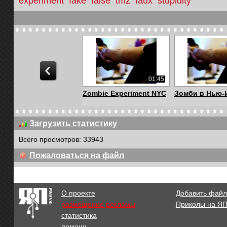
experiment
fake
false
tmz
faux
stupidity
01:45
Zombie Experiment NYC
Зомби в Нью-
Загрузить статистику
Всего просмотров: 33943
03:17
Пожаловаться на файл
The Matrix In Real Life -
Дирижёр с ул
Movies In...
О проекте
Добавить файл
размещение рекламы
Приколы на Я
статистика
02:25
помощь