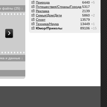
Природа
6440
+5
Путешествия/Cтраны/Города
5317
 файлы (25) ↓
Реклама
2139
Семья/Дом/Дети
5860
+2
Спорт
13579
Техника/Наука
13449
+1
Юмор/Приколы
89106
+15
ика и данные ↓