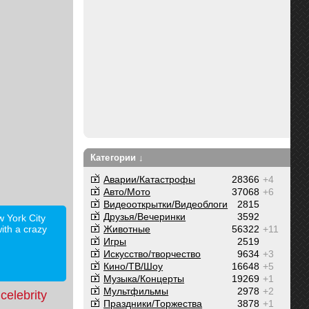
Категории ↓
Аварии/Катастрофы
28366
+4
Авто/Мото
37068
+6
Видеооткрытки/Видеоблоги
2815
Друзья/Вечеринки
3592
w York City
ith a crazy
Животные
56322
+11
Игры
2519
Искусство/творчество
9634
+3
Кино/ТВ/Шоу
16648
+5
Музыка/Концерты
19269
+1
Мультфильмы
2978
+2
celebrity
Праздники/Торжества
3878
+1