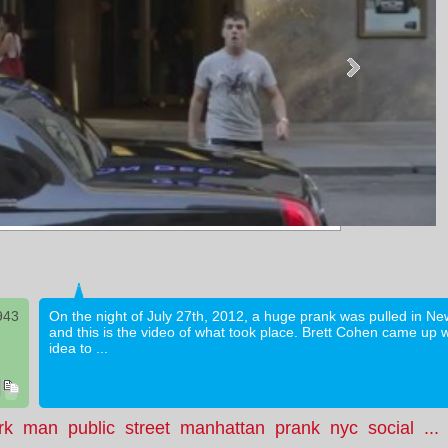
943
On the night of July 27th, 2012, a huge prank was pulled in Ne
and this is the video of what took place. Brett Cohen came up w
idea to ...
rk
man
public
street
manhattan
prank
nyc
social
...