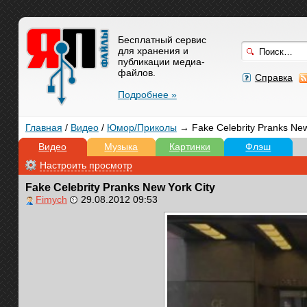
Бесплатный сервис
для хранения и
публикации медиа-
файлов.
Справка
Подробнее »
Главная
/
Видео
/
Юмор/Приколы
→ Fake Celebrity Pranks New
Видео
Музыка
Картинки
Флэш
Настроить просмотр
Fake Celebrity Pranks New York City
Fimych
29.08.2012 09:53