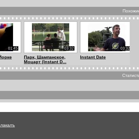
Похожие
01:45
03:32
03:32
Йорке
Парк, Шампанское,
Instant Date
Моцарт (Instant D...
Статист
03:43
02:43
02:53
ицы
На пляж в смокингах и
"Симфония" на
вечерних плат...
парковке (C...
Плакалъ
02:32
02:10
01:42