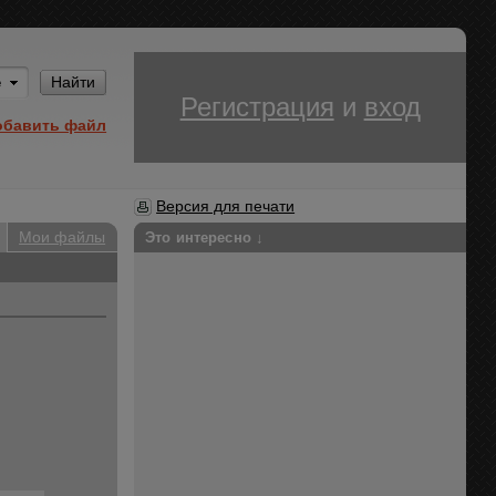
Им
Найти
Регистрация
и
вход
обавить файл
Версия для печати
Мои файлы
Это интересно ↓