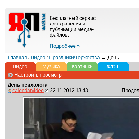
Бесплатный сервис
для хранения и
публикации медиа-
файлов.
Подробнее »
Главная
/
Видео
/
Праздники/Торжества
→ День психолога
Видео
Музыка
Картинки
Флэш
Настроить просмотр
День психолога
calendarvideo
22.11.2012 13:43
Продолж