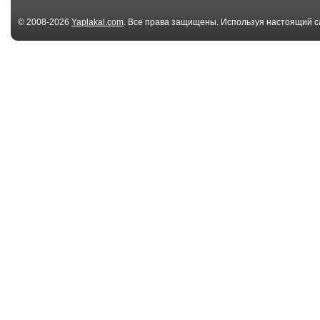
© 2008-2026
Yaplakal.com
. Все права защищены. Используя настоящий с
соглашения
.
00:22
С Днём
С Днём Сисад
Сисадмина2025!
00:33
Безудержное
Хэллоуин
веселье
00:35
Праздник
мамины шари