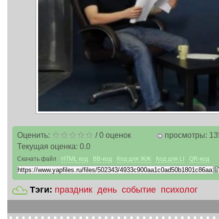
Оценить:
/
0
оценок
просмотры: 13
Текущая оценка:
0.0
Скачать файл
HTML код
BB-код
Код для ЖЖ
Код для LI
QR-код
Тэги:
праздник
день
событие
психолог