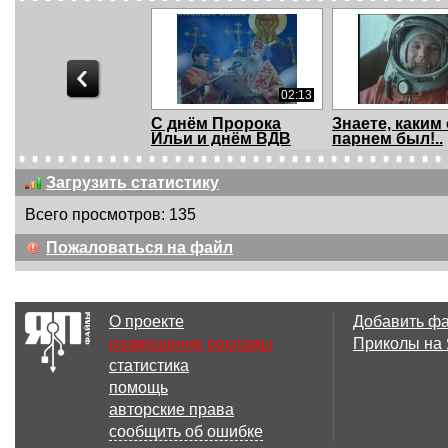
02:13
С днём Пророка
Знаете, каким
Ильи и днём ВДВ
парнем был!..
Росс...
Загрузить статистику
Всего просмотров: 135
02:03
Пожаловаться на файл
Морская пехота
Вечерний Кие
России
ВДВ наоборот
О проекте
Добавить ф
размещение рекламы
Приколы на
статистика
09:52
помощь
День Рождения 2008
Все памятник
авторские права
сообщить об ошибке