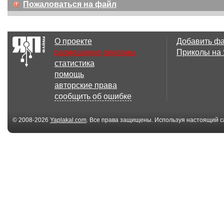
Пожаловаться на файл
О проекте
Добавить ф
размещение рекламы
Приколы на
статистика
помощь
авторские права
сообщить об ошибке
© 2008-2026
Yaplakal.com
. Все права защищены. Используя настоящий с
соглашения
.