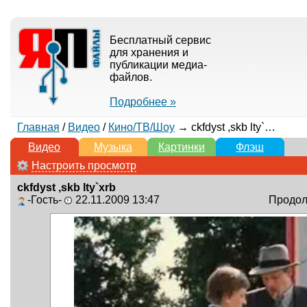
Бесплатный сервис
для хранения и
публикации медиа-
файлов.
Подробнее »
Главная
/
Видео
/
Кино/ТВ/Шоу
→ ckfdyst ,skb lty`xrb
Видео
Музыка
Картинки
Флэш
Настроить просмотр
ckfdyst ,skb lty`xrb
-Гость-
22.11.2009 13:47
Продолж