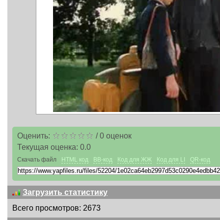
Оценить:
/
0
оценок
Текущая оценка:
0.0
Скачать файл
HTML код
BB-код
Код для ЖЖ
Код для LI
QR-код
Загрузить статистику
Всего просмотров: 2673