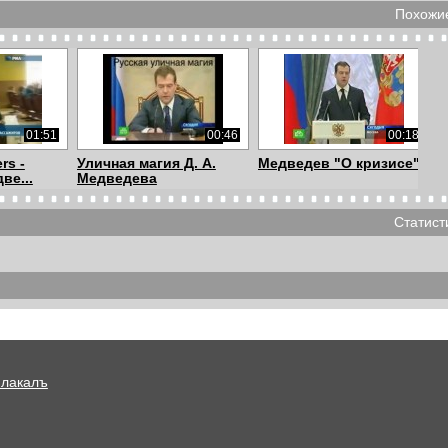
Похожие
01:51
00:46
00:18
rs -
Уличная магия Д. А.
Медведев "О кризисе"
ве...
Медведева
Статист
270x480
01:47
03:23
 вышла
Alex-Anaps "Лиза
Alex-Anaps
ля
поеб..сь!...
Охуительная ночь
Плакалъ
02:10
01:43
00:13
обенная
Alex-Anaps Красный
Когда очень сильно