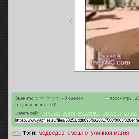
Оценить:
/
0
оценок
просмотры: 1
Текущая оценка:
0.0
Скачать файл
HTML код
BB-код
Код для ЖЖ
Код для LI
QR-код
Тэги:
медведев
смешно
уличная магия