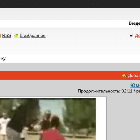
RSS
В избранное
Д
чку
Добав
Юм
Продолжительность: 02:11 / р