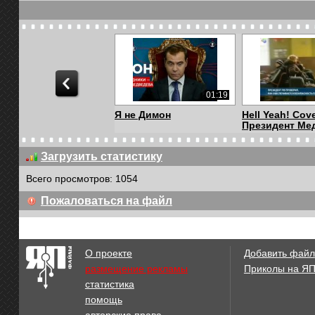
01:19
Я не Димон
Hell Yeah! Cove
Президент Мед
Загрузить статистику
Всего просмотров: 1054
00:06
Пожаловаться на файл
Медведев - Никто
Крикотерапия
никогда не вернётс...
из-под контро
О проекте
Добавить файл
размещение рекламы
Приколы на Я
статистика
01:55
помощь
Alex-Anaps На работу
Alex-Anaps Ос