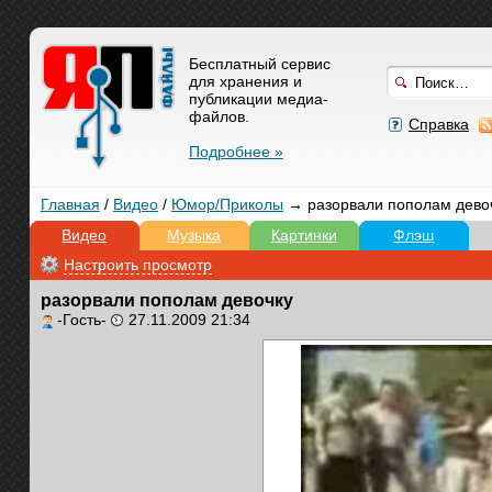
Бесплатный сервис
для хранения и
публикации медиа-
файлов.
Справка
Подробнее »
Главная
/
Видео
/
Юмор/Приколы
→ разорвали пополам дево
Видео
Музыка
Картинки
Флэш
Настроить просмотр
разорвали пополам девочку
-Гость-
27.11.2009 21:34