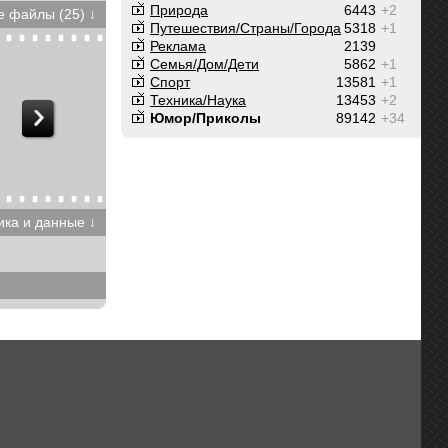
Природа
6443
+2
 файлы (25) ↓
Путешествия/Cтраны/Города
5318
+1
Реклама
2139
Семья/Дом/Дети
5862
+1
Спорт
13581
+1
Техника/Наука
13453
+2
Юмор/Приколы
89142
+34
ика и данные ↓