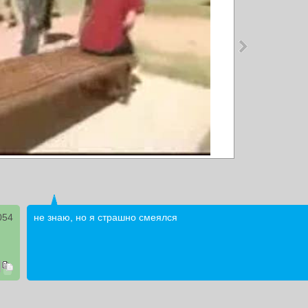
054
не знаю, но я страшно смеялся