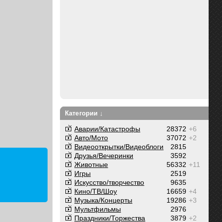
Категории ↓
Аварии/Катастрофы
28372
+6
Авто/Мото
37072
+2
Видеооткрытки/Видеоблоги
2815
Друзья/Вечеринки
3592
Животные
56332
+11
Игры
2519
Искусство/творчество
9635
Кино/ТВ/Шоу
16659
+4
Музыка/Концерты
19286
+3
Мультфильмы
2976
Праздники/Торжества
3879
+2