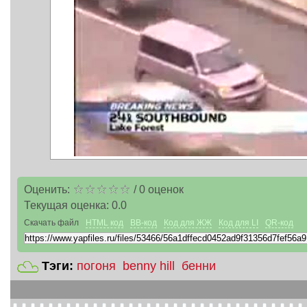
Оценить:
/
0
оценок
Текущая оценка:
0.0
Скачать файл
HTML код
BB-код
Код для ЖЖ
Код для LI
QR-код
Тэги:
погоня
benny hill
бенни