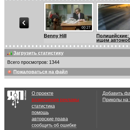
00:27
Benny Hill
Полицейские:
ищем автомоб
...
Загрузить статистику
Всего просмотров: 1344
00:11
Пожаловаться на файл
Погоня.
Экшн погоня
О проекте
Добавить ф
размещение рекламы
Приколы на
статистика
00:19
помощь
Лютая погоня в
Пётр Алексее
авторские права
Иркутской области
меняет проф
сообщить об ошибке