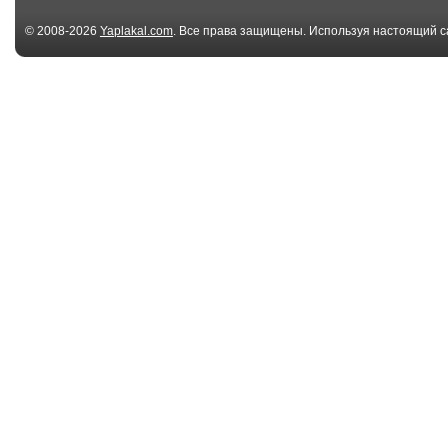
© 2008-2026
Yaplakal.com
. Все права защищены. Используя настоящий с
соглашения
.
00:18
не ожидал
Подержи мое 
00:13
догнали
кто кого))
02:49
Мимикрировал в
погоня
бомжа