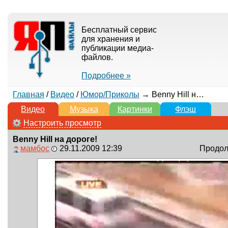
Бесплатный сервис
для хранения и
публикации медиа-
файлов.
Подробнее »
Главная
/
Видео
/
Юмор/Приколы
→ Benny Hill на дороге!
Видео
Музыка
Картинки
Флэш
Настроить просмотр
Benny Hill на дороге!
мамбос
29.11.2009 12:39
Продолж