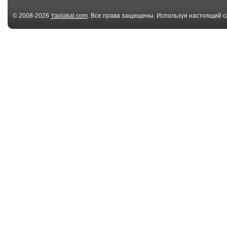
© 2008-2026
Yaplakal.com
. Все права защищены. Используя настоящий с
соглашения
.
00:36
Протиснулся
Симка Атакуе
00:07
Сцепление ни к
Отстаньте от 
чёрту
хочу жить ...
00:26
Манчкин
Кот и пирожок