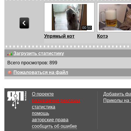
00:50
Упрямый кот
Котэ
Загрузить статистику
Всего просмотров: 899
00:09
Пожаловаться на файл
Кот ненавидит
Кот в штанах
бананы
О проекте
Добавить ф
размещение рекламы
Приколы на
статистика
00:12
помощь
Переебать бы
кот
авторские права
палкой!
сообщить об ошибке