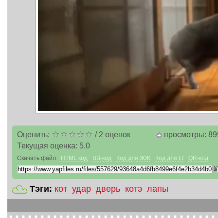
Оценить:
/
2
оценок
просмотры: 89
Текущая оценка:
5.0
Скачать файл
HTML код
BB-код
Код для ЖЖ
Код для LI
QR-код
Тэги:
кот
удар
дверь
котэ
лапы