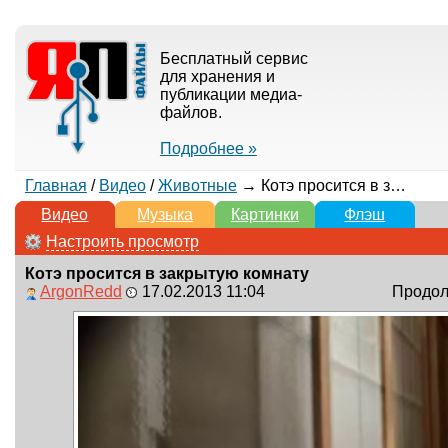
Бесплатный сервис
для хранения и
публикации медиа-
файлов.
Подробнее »
Главная
/
Видео
/
Животные
→ Котэ просится в закрытую комнату
Видео
Музыка
Картинки
Флэш
Настроить просмотр
Котэ просится в закрытую комнату
ArgonRedd
17.02.2013 11:04
Продолж