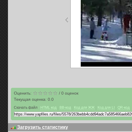
Оценить:
/
0
оценок
Текущая оценка:
0.0
Скачать файл
HTML код
BB-код
Код для ЖЖ
Код для LI
QR-код
Загрузить статистику