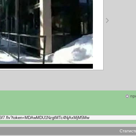
пр
Статист