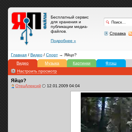
Бесплатный сервис
для хранения и
публикации медиа-
файлов.
Справка
Подробнее »
Главная
/
Видео
/
Спорт
→ Яйцо?
Видео
Музыка
Картинки
Флэш
Настроить просмотр
Яйцо?
ОтецАлексий
12.01.2009 04:04