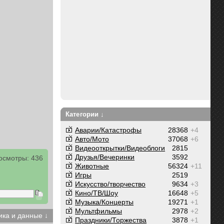
Категории ↓
Аварии/Катастрофы
28368
+4
Авто/Мото
37068
+6
Видеооткрытки/Видеоблоги
2815
Друзья/Вечеринки
3592
осмотры: 436
Животные
56324
+11
Игры
2519
Искусство/творчество
9634
+3
Кино/ТВ/Шоу
16648
+5
Музыка/Концерты
19271
+1
Мультфильмы
2978
+2
ика и данные ↓
Праздники/Торжества
3878
+1