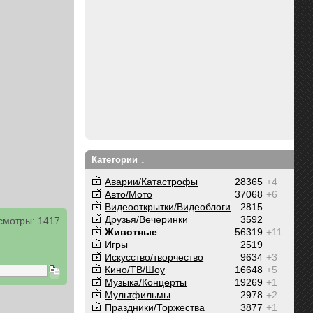
Категории ↓
Аварии/Катастрофы
28365
+4
Авто/Мото
37068
+6
Видеооткрытки/Видеоблоги
2815
Друзья/Вечеринки
3592
смотры: 1417
Животные
56319
+11
Игры
2519
Искусство/творчество
9634
+3
Кино/ТВ/Шоу
16648
+5
Музыка/Концерты
19269
+1
Мультфильмы
2978
+2
Праздники/Торжества
3877
+1