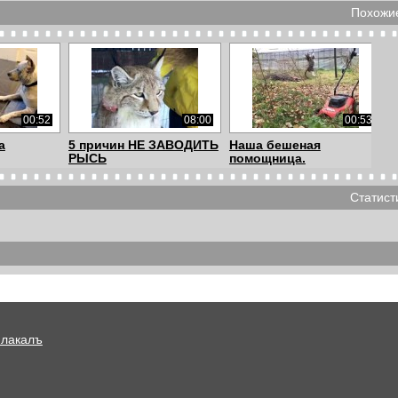
Похожие
00:52
08:00
00:53
а
5 причин НЕ ЗАВОДИТЬ
Наша бешеная
РЫСЬ
помощница.
Статист
01:53
00:38
01:53
щик
Веселый енот играет с
Enjoykin - Котщик
собаками
Плакалъ
01:53
01:21
00:22
щик
The Kitten & The
Хаски и котейка