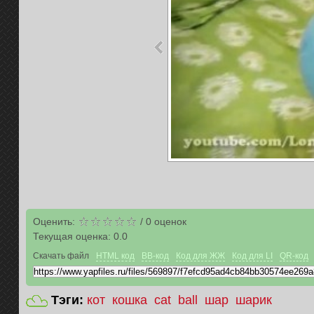
Оценить:
/
0
оценок
Текущая оценка:
0.0
Скачать файл
HTML код
BB-код
Код для ЖЖ
Код для LI
QR-код
Тэги:
кот
кошка
cat
ball
шар
шарик