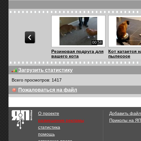
00:58
Резиновая подруга для
Кот катается н
вашего кота
пылесосе
Загрузить статистику
Всего просмотров: 1417
01:10
Пожаловаться на файл
Когда кот против того
Enjoykin - Кот
что бы ты мыл...
О проекте
Добавить файл
размещение рекламы
Приколы на Я
статистика
01:53
помощь
Enjoykin - Котщик
Enjoykin - Кот