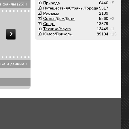
Природа
6440
+5
 файлы (25) ↓
Путешествия/Cтраны/Города
5317
Реклама
2139
Семья/Дом/Дети
5860
+2
Спорт
13579
Техника/Наука
13449
+1
Юмор/Приколы
89104
+15
ика и данные ↓