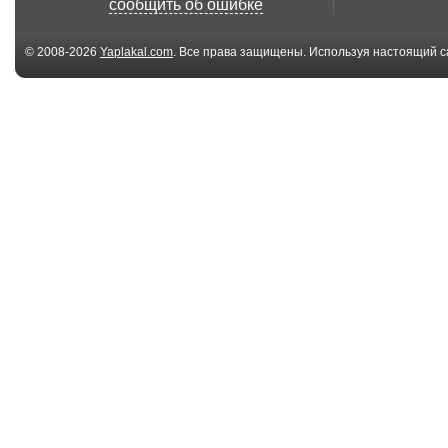
сообщить об ошибке
© 2008-2026
Yaplakal.com
. Все права защищены. Используя настоящий с
соглашения
.
22:13
Откровения
Привидение в
мошенника: У лохов
Нижнем Новг
денег...
(Ghos...
11:51
Анастасия
Есть ли геи в
Волочкова – В бане
Краснодаре? /
с мэро...
Sty...
02:54
Обосрался От
Полуголая Те
Волнения При
Целует Прохож
Знакомств...