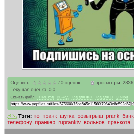
Оценить:
/
0
оценок
просмотры: 2836
Текущая оценка:
0.0
Скачать файл
HTML код
BB-код
Код для ЖЖ
Код для LI
QR-код
Тэги:
по
пранк
шутка
розыгрыш
prank
банк
телефону
пранкер
rupranktv
вольнов
пранкота