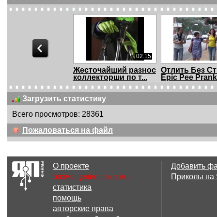
02:15
Жесточайший разнос
Отлить Без Ст
коллекторши по т...
Epic Pee Prank (
Загрузить статистику
Всего просмотров: 28361
10:47
Пожаловаться на файл
Тюремщица против
Любительниц
военкомата
курительных 
О проекте
Добавить ф
размещение рекламы
Приколы на
статистика
05:41
помощь
#3 Розыгрыш: Атака
«Друг, выруча
авторские права
Жука - Bug Attac...
Выдерни гвоз