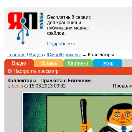
Бесплатный сервис
для хранения и
публикации медиа-
файлов.
Подробнее »
Главная
/
Видео
/
Юмор/Приколы
→ Коллекторы - Пранкота с Евгением Вольновым
Видео
Музыка
Картинки
Флэш
Настроить просмотр
Коллекторы - Пранкота с Евгением Вольновым
besiq
15.03.2013 09:02
Продолжи