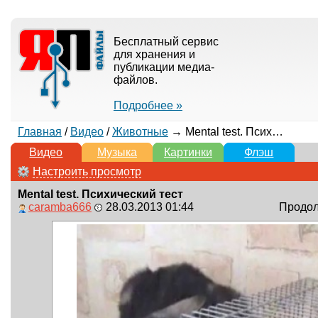
Бесплатный сервис
для хранения и
публикации медиа-
файлов.
Подробнее »
Главная
/
Видео
/
Животные
→ Mental test. Психический тест
Видео
Музыка
Картинки
Флэш
Настроить просмотр
Mental test. Психический тест
caramba666
28.03.2013 01:44
Продолж