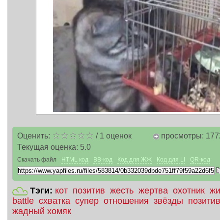
Оценить:
/
1
оценок
просмотры: 177
Текущая оценка:
5.0
Скачать файл
HTML код
BB-код
Код для ЖЖ
Код для LI
QR-код
Тэги:
кот
позитив
жесть
жертва
охотник
жи
battle
схватка
супер
отношения
звёзды
позитив
жадный хомяк