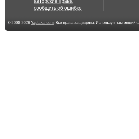
авторские права
сообщить об ошибке
© 2008-2026
Yaplakal.com
. Все права защищены. Используя настоящий с
соглашения
.
01:18
One cat two balls (Кот
Кошка
и два мяча)
00:51
КАК СНЯТЬ КОТА С
На что способ
ДЕРЕВА
одна лошадин
сила...
00:07
Лев поцеловал лапу
Вертолет и
собаке реальная ...
неподвижный