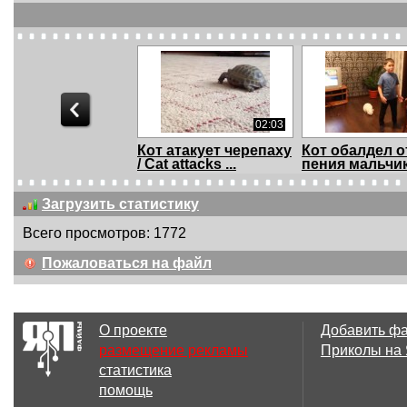
02:03
Кот атакует черепаху
Кот обалдел о
/ Cat attacks ...
пения мальчи
прико...
Загрузить статистику
Всего просмотров: 1772
00:59
Пожаловаться на файл
Охота на лося-
Птичку жалко
меткий выстрел
О проекте
Добавить ф
размещение рекламы
Приколы на
статистика
00:38
помощь
Быстрая река
Непонятный 