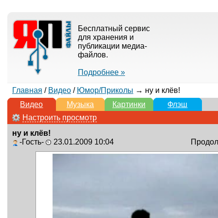
Бесплатный сервис
для хранения и
публикации медиа-
файлов.
Подробнее »
Главная
/
Видео
/
Юмор/Приколы
→ ну и клёв!
Видео
Музыка
Картинки
Флэш
Настроить просмотр
ну и клёв!
-Гость-
23.01.2009 10:04
Продолж