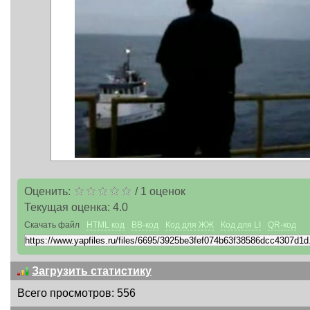
Оценить:
/
1
оценок
Текущая оценка:
4.0
Скачать файл
HTML код
BB-код
Код для ЖЖ
Код для LI
QR-код
Загрузить статистику
Всего просмотров: 556