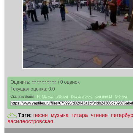
Оценить:
/
0
оценок
Текущая оценка:
0.0
Скачать файл
HTML код
BB-код
Код для ЖЖ
Код для LI
QR-код
Тэги:
песня
музыка
гитара
чтение
петербур
василеостровская