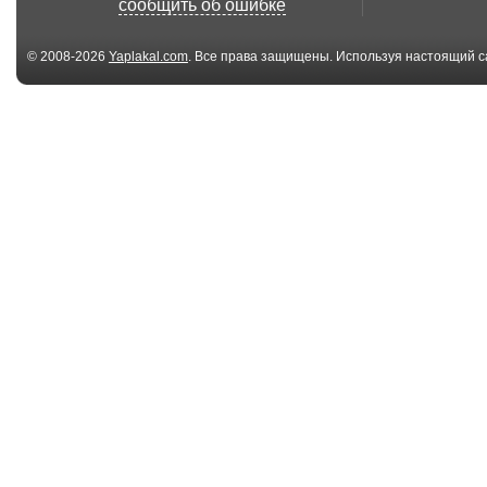
сообщить об ошибке
© 2008-2026
Yaplakal.com
. Все права защищены. Используя настоящий с
соглашения
.
7 файл(ов)
7 
Заплаканный
Люби меня.w
трамвай.wmv
7 файл(ов)
7 
Запах прошлого.wmv
Гадание на
ромашке.wmv
02:34
Черкашин Юрий -
Бандера - Лю
Тополя-паруса
Ю.Черкашин - Л