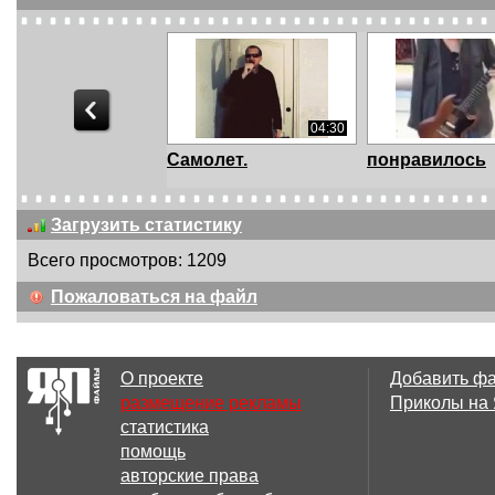
04:30
Самолет.
понравилось
Загрузить статистику
Всего просмотров: 1209
02:57
Пожаловаться на файл
Павел Петров поет
Крематорий -
свою песню на Арб...
Пиноккио
О проекте
Добавить ф
размещение рекламы
Приколы на
статистика
02:44
помощь
Леонид Федоров
Играет ногами
авторские права
("Аукцыон"...
гитаре