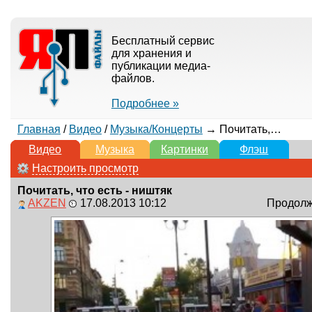
Бесплатный сервис
для хранения и
публикации медиа-
файлов.
Подробнее »
Главная
/
Видео
/
Музыка/Концерты
→ Почитать, что есть - ништяк
Видео
Музыка
Картинки
Флэш
Настроить просмотр
Почитать, что есть - ништяк
AKZEN
17.08.2013 10:12
Продолжи