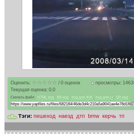
Оценить:
/
0
оценок
просмотры: 1463
Текущая оценка:
0.0
Скачать файл
HTML код
BB-код
Код для ЖЖ
Код для LI
QR-код
Тэги:
пешеход
наезд
дтп
bmw
керчь
тп