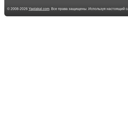
© 2008-2026
Yaplakal.com
. Все права защищены. Используя настоящий с
соглашения
.
00:22
Автогонщик выбил
Байкер помог
страйк
задержать бе
02:16
ТП попала под
ДТП с пешехо
машину
США
00:33
Парковка пошла не
Лайф хак как
по плану
освободить м
на па...