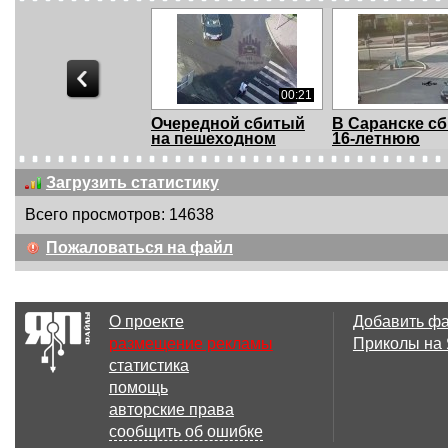
00:21
Очередной сбитый
В Саранске с
на пешеходном
16-летнюю
пере...
барышню
Загрузить статистику
Всего просмотров: 14638
00:15
Пожаловаться на файл
Утюг забыл
Мерседес сби
выключить
курсанта инст
пр...
О проекте
Добавить ф
размещение рекламы
Приколы на
статистика
00:24
помощь
ТП объехала всех и
Вот почему н
авторские права
сбила бабушку на...
всегда сообщат
сообщить об ошибке