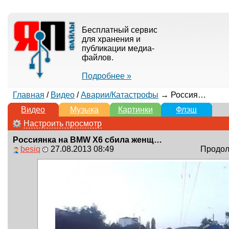
Бесплатный сервис
для хранения и
публикации медиа-
файлов.
Подробнее »
Главная
/
Видео
/
Аварии/Катастрофы
→ Россиянка на BMW X6 сбила женщину на переходе и скрылась
Видео
Музыка
Картинки
Флэш
Настроить просмотр
Россиянка на BMW X6 сбила женщину на переходе и скрылась
besiq
27.08.2013 08:49
Продолж