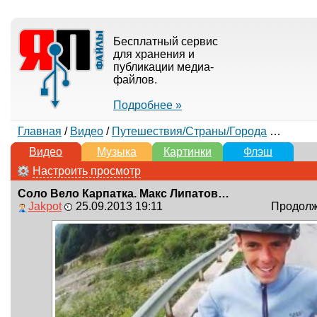
Бесплатный сервис
для хранения и
публикации медиа-
файлов.
Подробнее »
Главная
/
Видео
/
Путешествия/Cтраны/Города
→ Соло Вело Карпатка. Макс Липатов. Би-2 - Молитва
Видео
Музыка
Картинки
Флэш
Настроить просмотр
Соло Вело Карпатка. Макс Липатов. Би-2 - Молитва
Jakpot
25.09.2013 19:11
Продолжи