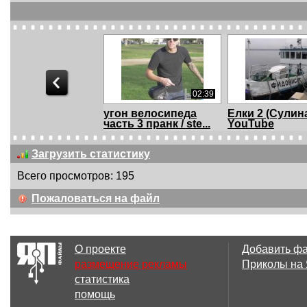
02:39
угон велосипеда
Елки 2 (Сулина
часть 3 пранк / ste...
YouTube
Загрузить статистику
Всего просмотров: 195
03:32
Пожаловаться на файл
Собеседование в
Эпизод 7. Вел
"Газпром"...
или что будет е
О проекте
Добавить ф
размещение рекламы
Приколы на
статистика
03:49
помощь
OLEG SILVER -
Велу время: