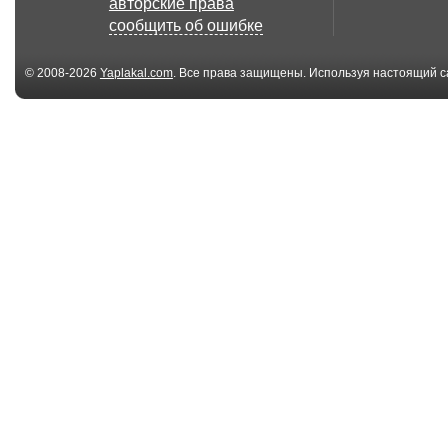
авторские права
ХВАТИТ ГРУСТИТЬ (
велосвадьба
сообщить об ошибке
рэп...
© 2008-2026
Yaplakal.com
. Все права защищены. Используя настоящий с
соглашения
.
02:33
BRUTTO - Партизан
Как научиться
Рок [Official Mus...
делать банни 
А...
04:21
Украина Савченко
Мариуполь: Н
поменяла взгляды
Референдум! 11
К...
00:42
Самая большая в
Как ругаются 
мире реклама на
Одессе на При