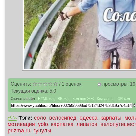
Оценить:
/
1
оценок
просмотры: 19
Текущая оценка:
5.0
Скачать файл
HTML код
BB-код
Код для ЖЖ
Код для LI
QR-код
Тэги:
соло
велосипед
одесса
карпаты
мол
мотивация
yolo
карпатка
липатов
велопутешес
prizma.ru
гуцулы