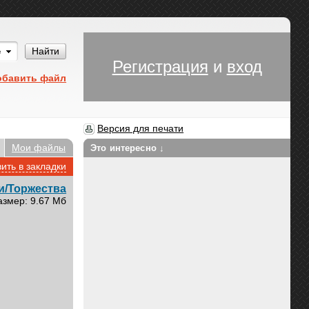
Им
Найти
Регистрация
и
вход
обавить файл
Версия для печати
Мои файлы
Это интересно ↓
ить в закладки
и/Торжества
азмер: 9.67 Мб