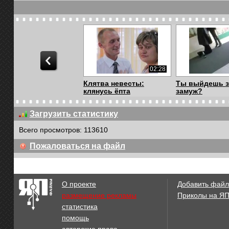
02:28
Клятва невесты:
Ты выйдешь з
клянусь ёпта
замуж?
Загрузить статистику
Всего просмотров: 113610
02:58
Пожаловаться на файл
Невеста спела песню
Реактивная б
для жениха!
ранила жениха 
О проекте
Добавить файл
размещение рекламы
Приколы на Я
статистика
00:51
помощь
Самый короткий
Жених долго 