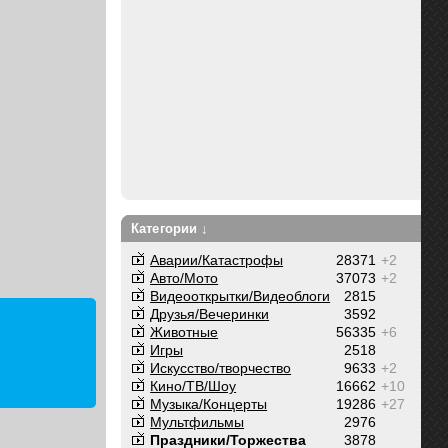
Категории ↓
Аварии/Катастрофы
28371
+2
Авто/Мото
37073
+2
Видеооткрытки/Видеоблоги
2815
Друзья/Вечеринки
3592
Животные
56335
+6
Игры
2518
Искусство/творчество
9633
+2
Кино/ТВ/Шоу
16662
+10
Музыка/Концерты
19286
+27
Мультфильмы
2976
Праздники/Торжества
3878