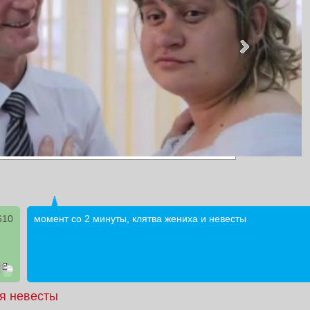
610
момент со 2 минуты, клятва жениха и невесты
я невесты