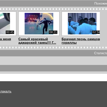
Похожие
00:45
08:21
02:58
а меня
Самый красивый
Брачная песнь самцов
аджарский танец!!! Г...
гориллы
Статист
00:46
00:46
01:53
утылка
Реактивная бутылка
Смотрите кто танцует
на...
ранила жениха на...
Лезгинку
Плакалъ
00:30
02:07
04:37
звал
Драка на свадьбе
Танцы на свадьбе под