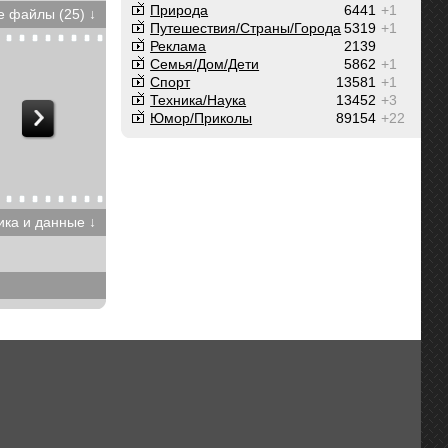
Природа
6441
+1
 файлы (25) ↓
Путешествия/Cтраны/Города
5319
+1
Реклама
2139
Семья/Дом/Дети
5862
+1
Спорт
13581
+1
Техника/Наука
13452
+3
Юмор/Приколы
89154
+22
ика и данные ↓