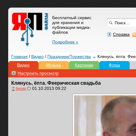
Бесплатный сервис
для хранения и
публикации медиа-
файлов.
Справка
Подробнее »
Главная
/
Видео
/
Праздники/Торжества
→ Клянусь, ёпта. Фее
Видео
Музыка
Картинки
Флэш
Настроить просмотр
Клянусь, ёпта. Феерическая свадьба
besiq
01.10.2013 09:22