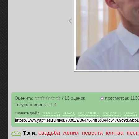
Оценить:
/
13
оценок
просмотры: 113
Текущая оценка:
4.4
Скачать файл
HTML код
BB-код
Код для ЖЖ
Код для LI
QR-код
Тэги:
свадьба
жених
невеста
клятва
песн