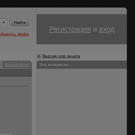
Им
Найти
Регистрация
и
вход
обавить файл
Версия для печати
Мои файлы
Это интересно ↓