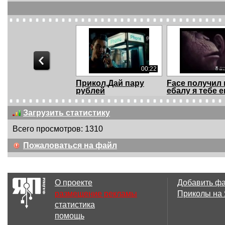
00:22
Прикол,Дай пару
Face получил 
рублей
ебалу я тебе е
Загрузить статистику
Всего просмотров: 1310
00:08
Пожаловаться на файл
Приколы, Ржака до
Приколы, Ржа
слез, приколи |Лу...
слез, приколи |
О проекте
Добавить ф
размещение рекламы
Приколы на
статистика
00:10
помощь
Очень ржачно упал в
Суслик орет.