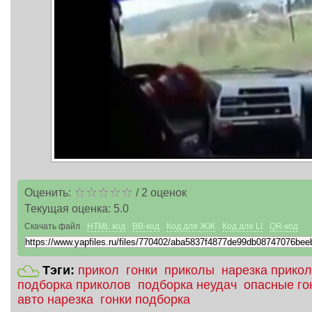
Оценить:
/
2
оценок
Текущая оценка:
5.0
Скачать файл
HTML код
BB-код
Код для ЖЖ
Код для LI
QR-код
Тэги:
прикол
гонки
приколы
нарезка прико
подборка приколов
подборка неудач
опасные го
авто нарезка
гонки подборка