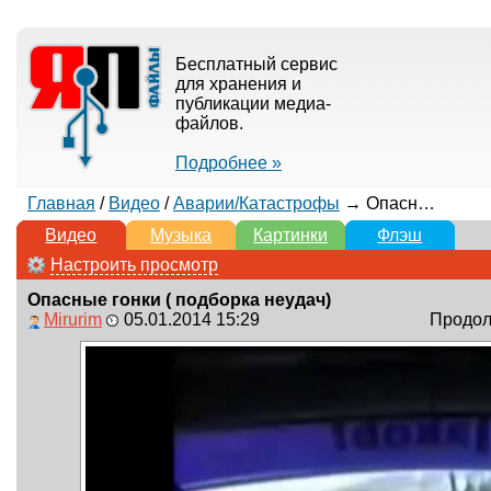
Бесплатный сервис
для хранения и
публикации медиа-
файлов.
Подробнее »
Главная
/
Видео
/
Аварии/Катастрофы
→ Опасные гонки ( подборка неудач)
Видео
Музыка
Картинки
Флэш
Настроить просмотр
Опасные гонки ( подборка неудач)
Mirurim
05.01.2014 15:29
Продолж