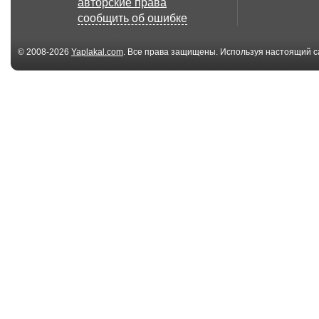
авторские права
лужу
Дальневосто
сообщить об ошибке
Гектар...
© 2008-2026
Yaplakal.com
. Все права защищены. Используя настоящий с
соглашения
.
06:08
КОГДА ОБЛАЖАЛСЯ
ПРИКОЛЫ,СА
, НО НЕ
СМЕШНОЕ
РАСТЕРЯЛСЯ
ВИДЕО,ЛУЧШИЕ
00:10
В Якутии хорошо, но
В России наш
есть один минус
портал в Нар
00:48
5 
Студент ударил
ГифкА-— Пом
пожилого
— Нет!