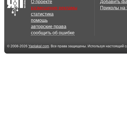
О проекте
Добавить ф
размещение рекламы
Приколы на
статистика
помощь
авторские права
сообщить об ошибке
© 2008-2026
Yaplakal.com
. Все права защищены. Используя настоящий с
соглашения
.