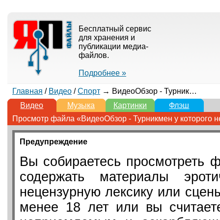
Бесплатный сервис
для хранения и
публикации медиа-
файлов.
Подробнее »
Главная
/
Видео
/
Спорт
→ ВидеоОбзор - Турникмен у которого не стоит!
Видео
Музыка
Картинки
Флэш
Просмотр файла «ВидеоОбзор - Турникмен у которого не
Предупреждение
Вы собираетесь просмотреть ф
содержать материалы эротич
нецензурную лексику или сцен
менее 18 лет или вы считает