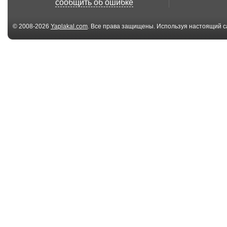
сообщить об ошибке
из машин...
© 2008-2026
Yaplakal.com
. Все права защищены. Используя настоящий с
соглашения
.
07:18
Свежий
Открыл дверь
беспредельчик от
свою голову
ДПС
00:35
Пропустил даму!
Рено Сценик
перепрыгнул 
отбой...
00:20
Докатался
Ментовский
беспредел! Ж