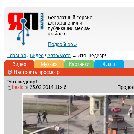
Бесплатный сервис
для хранения и
публикации медиа-
файлов.
Подробнее »
Главная
/
Видео
/
Авто/Мото
→ Это шедевр!
Видео
Музыка
Картинки
Флэш
Настроить просмотр
Это шедевр!
besiq
25.02.2014 11:46
Продолж