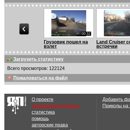
00:32
Грузовик пошел на
Land Cruiser с
взлет
встречки
Загрузить статистику
Всего просмотров: 122124
01:14
Пожаловаться на файл
Водитель Отхватил
Водитель Отх
от пешехода
от пешехода
О проекте
Добавить ф
размещение рекламы
Приколы на
статистика
00:41
помощь
Показал фак
Водитель
авторские права
катапультиро