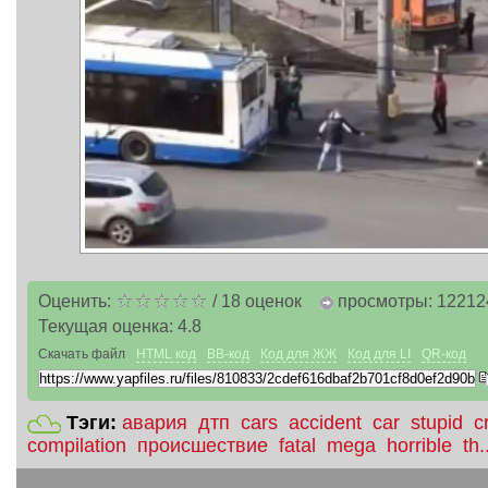
Оценить:
/
18
оценок
просмотры: 12212
Текущая оценка:
4.8
Скачать файл
HTML код
BB-код
Код для ЖЖ
Код для LI
QR-код
Тэги:
авария
дтп
cars
accident
car
stupid
c
compilation
происшествие
fatal
mega
horrible
th.