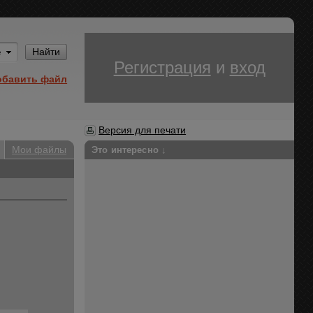
Им
Найти
Регистрация
и
вход
обавить файл
Версия для печати
Мои файлы
Это интересно ↓