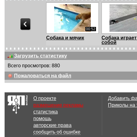
00:52
Собака и мячик
Собака играет
собой
Загрузить статистику
Всего просмотров: 880
00:18
Пожаловаться на файл
сотона
Собак голкип
О проекте
Добавить ф
размещение рекламы
Приколы на
статистика
01:18
помощь
Да что этот пёс себе
Кто то хотел 
авторские права
позволяет?
хаски?
сообщить об ошибке