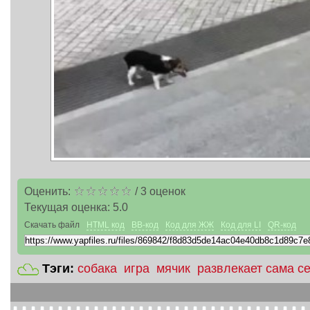
Оценить:
/
3
оценок
Текущая оценка:
5.0
Скачать файл
HTML код
BB-код
Код для ЖЖ
Код для LI
QR-код
Тэги:
собака
игра
мячик
развлекает сама с