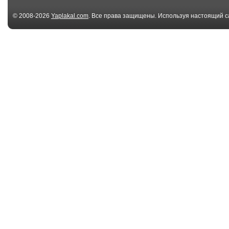
© 2008-2026
Yaplakal.com
. Все права защищены. Используя настоящий с
соглашения
.
00:40
Собака попыталась
Нашел себе
съесть кота
мамочку?
00:24
Собака бежит за
Хорошая киса,
мячиком
хорошая... Ну
п...
01:05
А ты попробуй
поиграй со м
забери