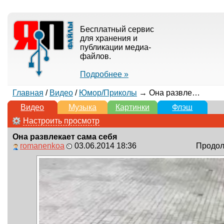
Бесплатный сервис
для хранения и
публикации медиа-
файлов.
Подробнее »
Главная
/
Видео
/
Юмор/Приколы
→ Она развлекает сама себя
Видео
Музыка
Картинки
Флэш
Настроить просмотр
Она развлекает сама себя
romanenkoa
03.06.2014 18:36
Продолж